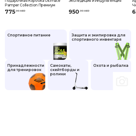
Подарочная Коробка Ultimate
Экспедиция и Индульгенция
А
Pamper Collection Премиум
Ч
775
950
6
.
0
0
AED
.
0
0
AED
Спортивное питание
Защита и экипировка для
спортивного инвентаря
Принадлежности
Самокаты,
Охота и рыбалка
для тренировок
скейтборды и
ролики