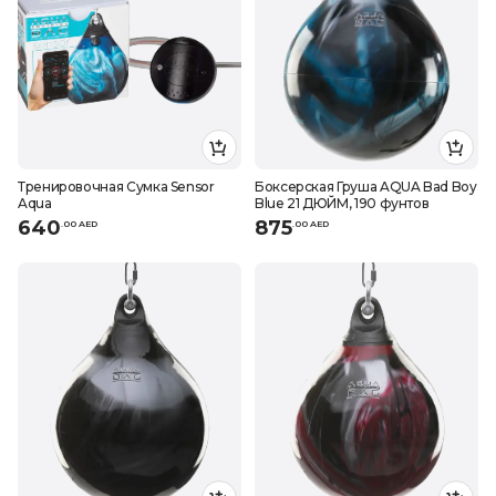
Тренировочная Сумка Sensor
Боксерская Груша AQUA Bad Boy
Aqua
Blue 21 ДЮЙМ, 190 фунтов
640
875
.
0
0
AED
.
0
0
AED