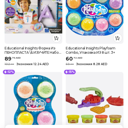
Educational Insights Форма Из
Educational Insights Playfoam
ПЕНОПЛАСТА \& ИЗУЧИТЕ Набор
Combo, Упаковка ИЗ 8 шт. 3+
Алфавита Из 26 Букв С разными
89
60
.
76
AED
.
72
AED
Цветами И Набором КАРТОЧЕК
102
Экономия 12.24 AED
69
Экономия 8.28 AED
.
0
0
.
0
0
3+
-12%
-15%