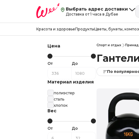
Выбрать адрес доставки
Доставка от 1 часа в Дубае
Красота и здоровье
Продукты
Цветы, букеты, компо
Цена
Спорт и отдых
Принад
Гантели
От
До
По популярно
Материал изделия
полиэстер
сталь
хлопок
Вес
От
До