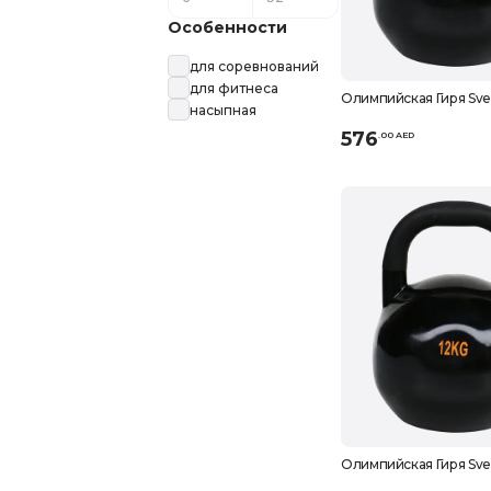
Особенности
для соревнований
для фитнеса
Олимпийская Гиря Svelt
насыпная
576
.
0
0
AED
Олимпийская Гиря Svelt