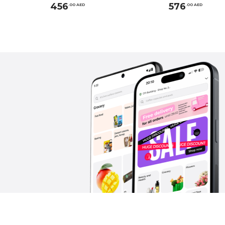
456
576
.
0
0
AED
.
0
0
AED