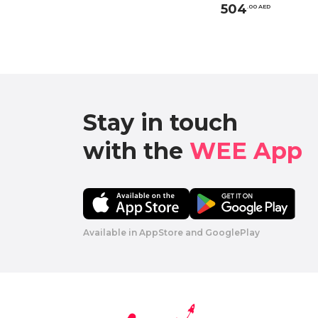
504
.
0
0
AED
Stay in touch

with the 
WEE App 
Available in AppStore and GooglePlay