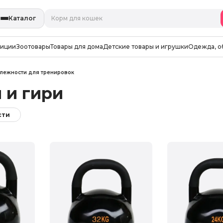
Каталог
зиции
Зоотовары
Товары для дома
Детские товары и игрушки
Одежда, о
лежности для тренировок
 и гири
сти