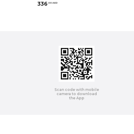
336
.
0
0
AED
Scan code with mobile
camera to download
the App