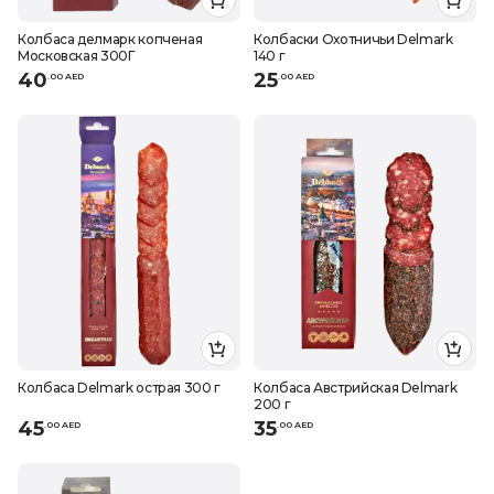
Колбаса делмарк копченая
Колбаски Охотничьи Delmark
Московская 300Г
140 г
40
25
.
0
0
AED
.
0
0
AED
Колбаса Delmark острая 300 г
Колбаса Австрийская Delmark
200 г
45
35
.
0
0
AED
.
0
0
AED