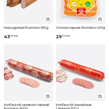
Казы куриный Rozmetov 650g
Сосиски cырные Rozmetov 400g
43
29
.
0
0
AED
.
0
0
AED
Колбаса п/к сервелат говяжий
Колбаса п/к Альпийская
Rozmetov 600g
Сервелат 500g