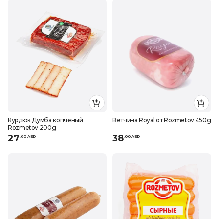
Курдюк Думба копченый
Ветчина Royal от Rozmetov 450g
Rozmetov 200g
27
38
.
0
0
AED
.
0
0
AED