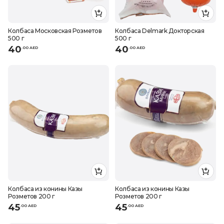
Колбаса Московская Розметов
Колбаса Delmark Докторская
500 г
500 г
40
40
.
0
0
AED
.
0
0
AED
Колбаса из конины Казы
Колбаса из конины Казы
Розметов 200 г
Розметов 200 г
45
45
.
0
0
AED
.
0
0
AED