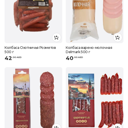
Колбаса Охотничья Розметов
Колбаса варено-молочная
500 г
Delmark 500 г
42
40
.
0
0
AED
.
0
0
AED