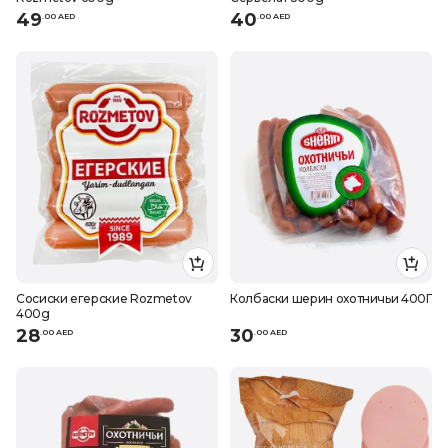
49
40
.
0
0
AED
.
0
0
AED
Сосиски егерские Rozmetov
Колбаски шерин охотничьи 400Г
400g
28
30
.
0
0
AED
.
0
0
AED