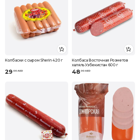
Колбаски с сыром Sherin 420 г
Колбаса Восточная Розметов
халяль Узбекистан 600 г
29
48
.
0
0
AED
.
0
0
AED