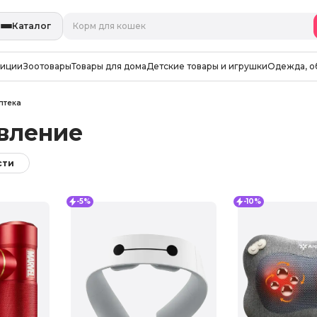
Каталог
зиции
Зоотовары
Товары для дома
Детские товары и игрушки
Одежда, о
птека
вление
сти
-5%
-10%