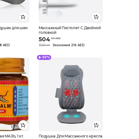
душек для шеи
Массажный Пистолет С Двойной
головкой
504
.
0
0
AED
8 AED
720
Экономия 216 AED
.
0
0
-50%
я МАЗЬ, 1 эт.
Подушка Для Массажного кресла