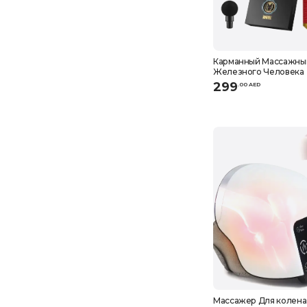
Карманный Массажны
Железного Человека
299
.
0
0
AED
Массажер Для колена