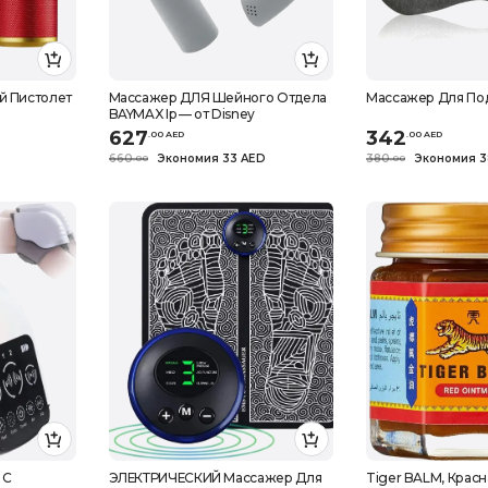
й Пистолет
Массажер ДЛЯ Шейного Отдела
Массажер Для По
BAYMAX Ip — от Disney
627
342
.
0
0
AED
.
0
0
AED
660
Экономия 33 AED
380
Экономия 3
.
0
0
.
0
0
 С
ЭЛЕКТРИЧЕСКИЙ Массажер Для
Tiger BALM, Красна