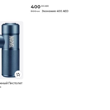
400
.
0
0
AED
800
Экономия 400 AED
.
0
0
жный Пистолет
»