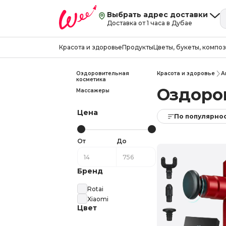
Выбрать адрес доставки
Доставка от 1 часа в Дубае
Красота и здоровье
Продукты
Цветы, букеты, компо
Оздоровительная
Красота и здоровье
А
косметика
Оздоро
Массажеры
Цена
По популярно
От
До
Бренд
Rotai
Xiaomi
Цвет