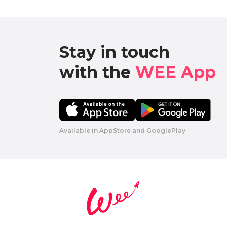
Stay in touch

with the 
WEE App 
Available in AppStore and GooglePlay