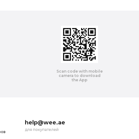
Scan code with mobile
camera to download
the App
help@wee.ae
для покупателей
ров