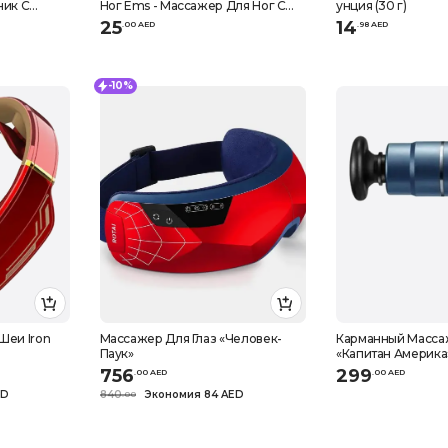
ник С
Ног Ems - Массажер Для Ног С
унция (30 г)
ЖЕМ,
КРОВООБРАЩЕНИЕМ -
25
14
.
0
0
AED
.
98
AED
жер Для
Массажер для Рефлексологии
 КОЛЕНА,
НОГ - Массажер для
кровообращения ног - Массажер
-10%
Шеи Iron
Массажер Для Глаз «Человек-
Карманный Масса
Паук»
«Капитан Америка
756
299
.
0
0
AED
.
0
0
AED
ED
840
Экономия 84 AED
.
0
0