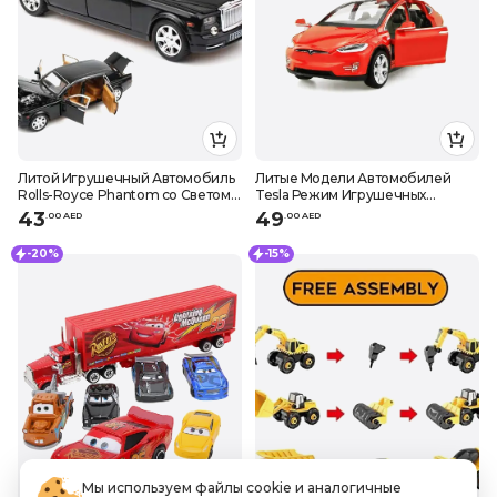
Литой Игрушечный Автомобиль
Литые Модели Автомобилей
Rolls-Royce Phantom со Светом и
Tesla Режим Игрушечных
Звуком
Машинок Игрушечная машина
43
49
.
0
0
AED
.
0
0
AED
со Звуком И Светом
-20%
-15%
Мы используем файлы cookie и аналогичные