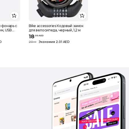
 фонарь с
Bike accessories Кодовый замок
м, USB
для велосипеда, черный, 1,2 м
18
.
0
9
AED
D
20
Экономия 2.01 AED
.
10