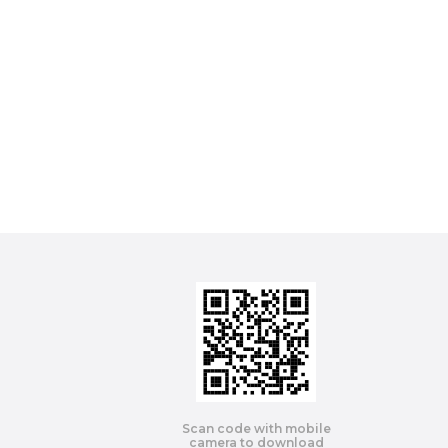
Scan code with mobile
camera to download