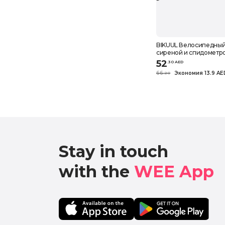
BIKUUL Велосипедный
сиреной и спидометро
перезаряжаемый,
52
.
30
AED
водонепроницаемый
66
Экономия 13.9 AE
.
20
Stay in touch

with the 
WEE App 