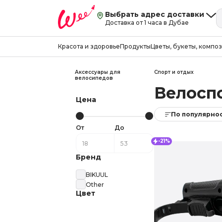
Выбрать адрес доставки
Доставка от 1 часа в Дубае
Красота и здоровье
Продукты
Цветы, букеты, компо
Аксессуары для
Спорт и отдых
велосипедов
Велосп
Цена
По популярно
От
До
-21%
Бренд
BIKUUL
Other
Цвет