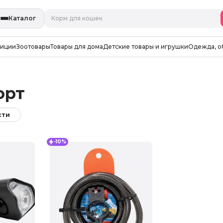
Каталог
зиции
Зоотовары
Товары для дома
Детские товары и игрушки
Одежда, о
орт
сти
-10%