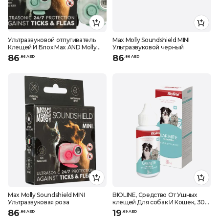
Ультразвуковой отпугиватель
Max Molly Soundshield MINI
Клещей И Блох Max AND Molly
Ультразвуковой черный
Soundshield mini JADE
86
86
.
86
AED
.
86
AED
Max Molly Soundshield MINI
BIOLINE, Средство От Ушных
Ультразвуковая роза
клещей Для собак И Кошек, 30
мл
86
19
.
86
AED
.
69
AED