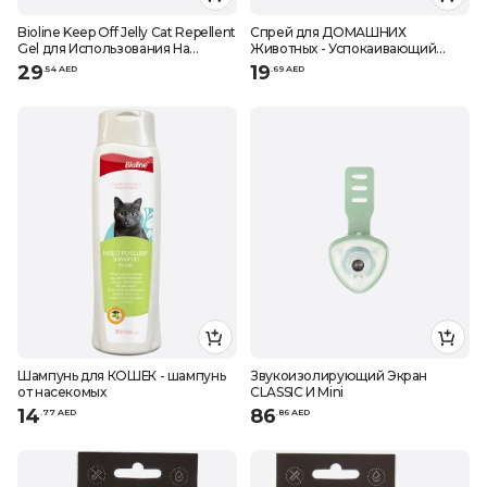
Bioline Keep Off Jelly Cat Repellent
Спрей для ДОМАШНИХ
Gel для Использования На
Животных - Успокаивающий
ОТКРЫТОМ ВОЗДУХЕ - 225 г
спрей
29
19
.
54
AED
.
69
AED
Шампунь для КОШЕК - шампунь
Звукоизолирующий Экран
от насекомых
CLASSIC И Mini
14
86
.
77
AED
.
86
AED