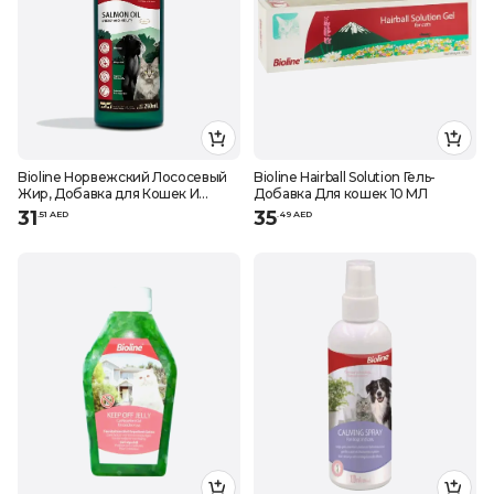
Bioline Норвежский Лососевый
Bioline Hairball Solution Гель-
Жир, Добавка для Кошек И
Добавка Для кошек 10 МЛ
Собак
31
35
.
51
AED
.
49
AED