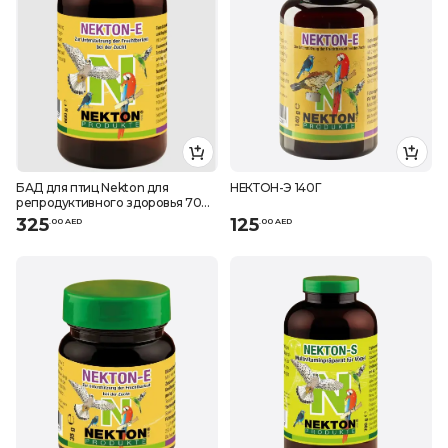
БАД для птиц Nekton для
НЕКТОН-Э 140Г
репродуктивного здоровья 700
г
325
125
.
0
0
AED
.
0
0
AED