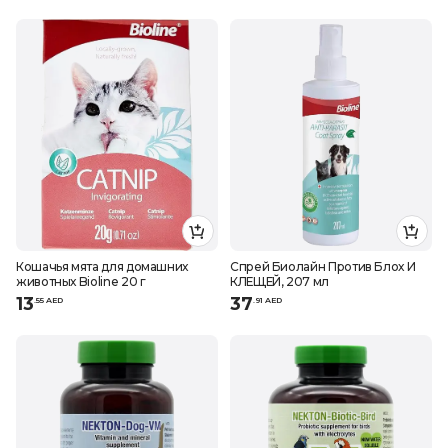
Кошачья мята для домашних
Спрей Биолайн Против Блох И
животных Bioline 20 г
КЛЕЩЕЙ, 207 мл
13
37
.
55
AED
.
91
AED