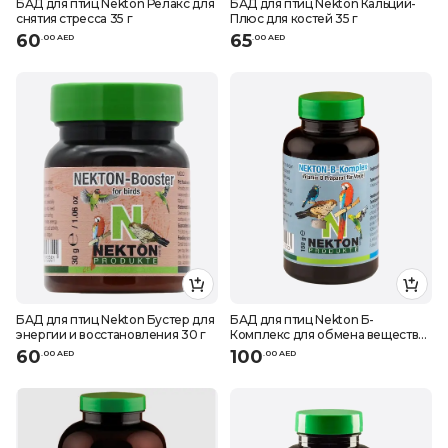
БАД для птиц Nekton Релакс для
БАД для птиц Nekton Кальций-
снятия стресса 35 г
Плюс для костей 35 г
60
65
.
0
0
AED
.
0
0
AED
БАД для птиц Nekton Бустер для
БАД для птиц Nekton Б-
энергии и восстановления 30 г
Комплекс для обмена веществ
150 г
60
100
.
0
0
AED
.
0
0
AED