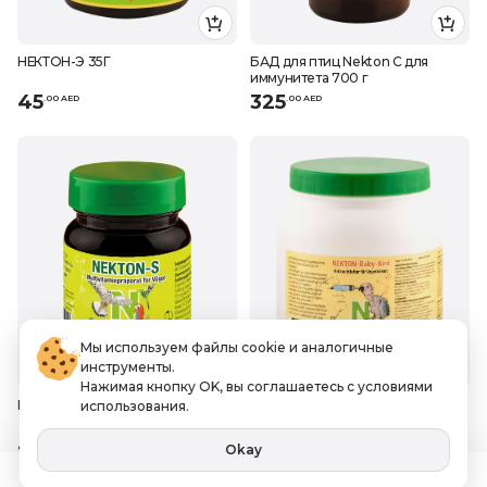
НЕКТОН-Э 35Г
БАД для птиц Nekton С для
иммунитета 700 г
45
325
.
0
0
AED
.
0
0
AED
Мы используем файлы cookie и аналогичные
инструменты.
Нажимая кнопку OK, вы соглашаетесь с условиями
Нектон С 35Г
БАД для роста птиц Nekton Бэби
использования.
Птица 500 г
45
135
.
0
0
AED
.
0
0
AED
Okay