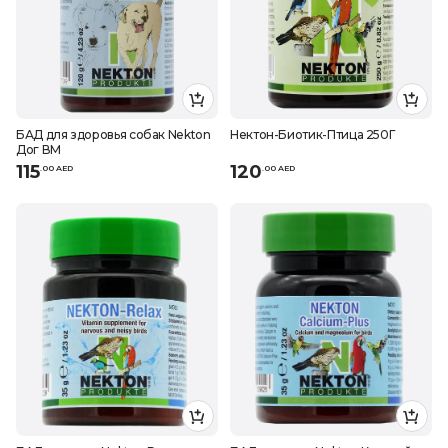
БАД для здоровья собак Nekton
Нектон-Биотик-Птица 250Г
Дог ВМ
115
120
.
0
0
AED
.
0
0
AED