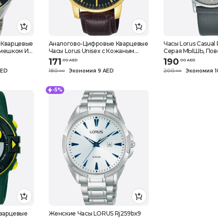
 Кварцевые
Аналогово-Цифровые Кварцевые
Часы Lorus Casual
емешком Из
Часы Lorus Unisex с Кожаным
Серая МЫШЬ, Пов
RH933NX9,
Ремешком RH980NX9, ЧЕРНЫЕ,
171
190
.
0
0
AED
.
0
0
AED
Кварцевые ЧАСЫ, ЧЕРНЫЕ,
AED
180
Экономия 9 AED
200
Экономия 1
.
0
0
.
0
0
Кварцевые Часы
-5%
варцевые
Женские Часы LORUS Rj259bx9