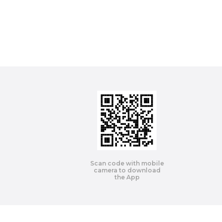
Scan code with mobile
camera to download
the App