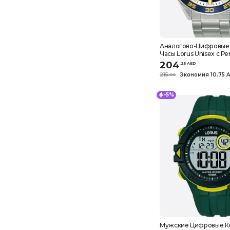
Аналогово-Цифровые
Часы Lorus Unisex с Р
Нержавеющей СТАЛИ 
204
.
25
AED
черные, браслет
215
Экономия 10.75 
.
0
0
-5%
Мужские Цифровые К