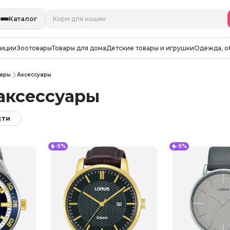
Каталог
зиции
Зоотовары
Товары для дома
Детские товары и игрушки
Одежда, о
уары
Аксессуары
аксессуары
сти
-5%
-5%