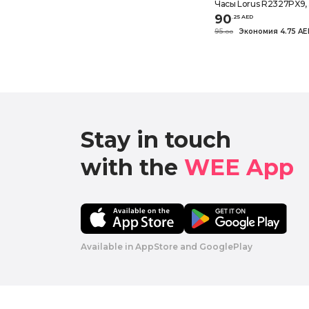
Часы Lorus R2327PX9,
ЖЕЛТЫЕ, ремешок
90
.
25
AED
95
Экономия 4.75 A
.
0
0
Stay in touch

with the 
WEE App 
Available in AppStore and GooglePlay