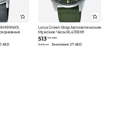
 RH999NX9,
Lorus Green Strap Автоматические
седневные
Мужские Часы RL413BX9
513
.
0
0
AED
0 AED
540
Экономия 27 AED
.
0
0