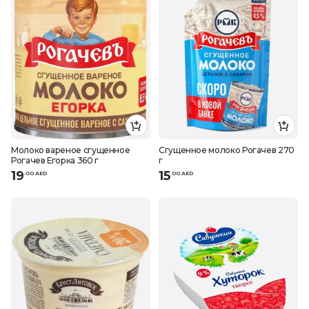
Молоко вареное сгущенное
Сгущенное молоко Рогачев 270
Рогачев Егорка 360 г
г
19
15
.
0
0
AED
.
0
0
AED