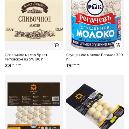
Сливочное масло Брест-
Сгущенное молоко Рогачев 380
Литовское 82,5% 180 г
г
23
19
.
0
0
AED
.
0
0
AED