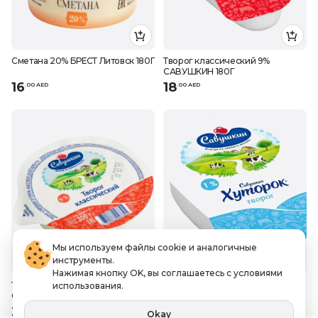
Сметана 20% БРЕСТ Литовск 180Г
Творог классический 9%
САВУШКИН 180Г
16
18
.
0
0
AED
.
0
0
AED
Мы используем файлы cookie и аналогичные
инструменты.
Нажимая кнопку OK, вы соглашаетесь с условиями
Творог классический 9%
Творог классический 1%
использования.
САВУШКИН 300Г
САВУШКИН 180Г
25
17
.
0
0
AED
.
0
0
AED
Okay