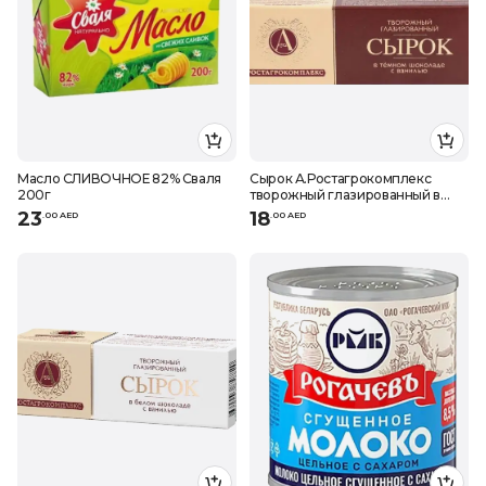
Масло СЛИВОЧНОЕ 82% Сваля
Сырок А.Ростагрокомплекс
200г
творожный глазированный в
темном шоколаде с ванилью
23
18
.
0
0
AED
.
0
0
AED
26%, 50 г