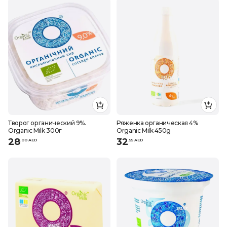
Творог органический 9%.
Ряженка органическая 4%
Organic Milk 300г
Organic Milk 450g
28
32
.
0
0
AED
.
55
AED