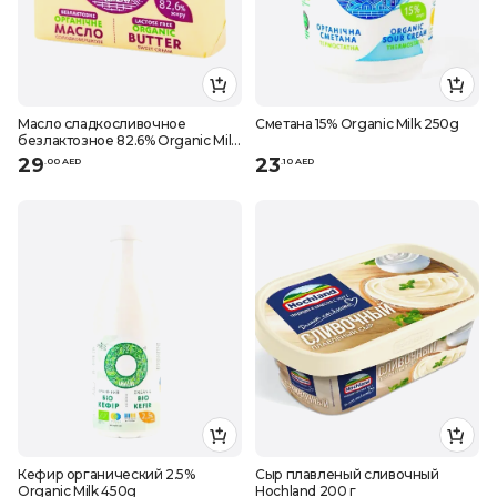
Масло сладкосливочное
Сметана 15% Organic Milk 250g
безлактозное 82.6% Organic Milk
180g
29
23
.
0
0
AED
.
10
AED
Кефир органический 2.5%
Сыр плавленый сливочный
Organic Milk 450g
Hochland 200 г