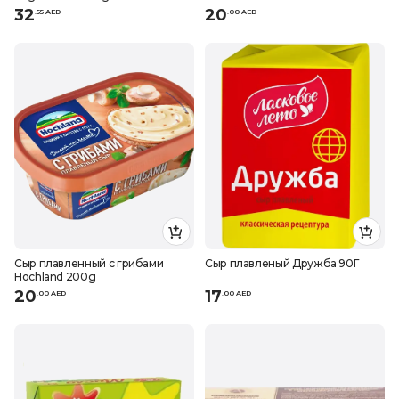
32
20
.
55
AED
.
0
0
AED
Сыр плавленный с грибами
Сыр плавленый Дружба 90Г
Hochland 200g
20
17
.
0
0
AED
.
0
0
AED