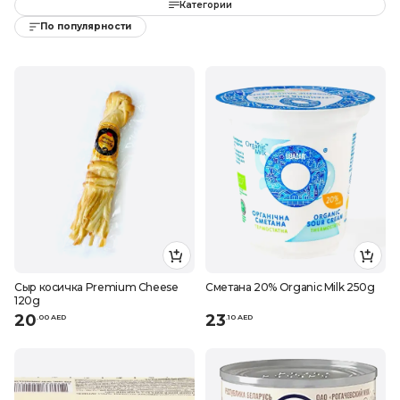
Категории
По популярности
Сыр косичка Premium Cheese
Сметана 20% Organic Milk 250g
120g
20
23
.
0
0
AED
.
10
AED