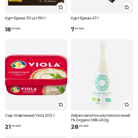
Курт Ермак 30 шт 150 г
Курт Ермак 47 г
18
7
.
50
AED
.
50
AED
Сыр плавленый Viola 200 г
Айран напиток кисломолочный
1% Organic Milk 450g
21
28
.
0
0
AED
.
0
0
AED