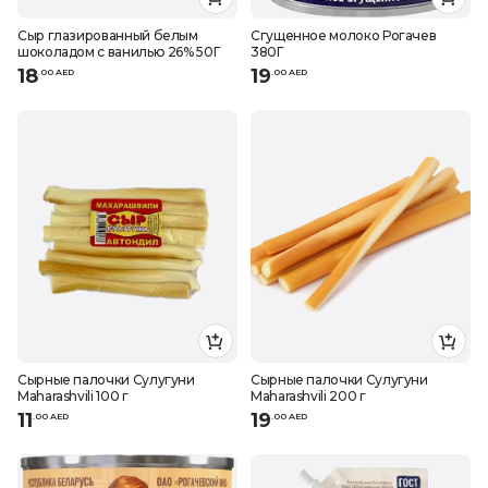
Сыр глазированный белым
Сгущенное молоко Рогачев
шоколадом с ванилью 26% 50Г
380Г
18
19
.
0
0
AED
.
0
0
AED
Сырные палочки Сулугуни
Сырные палочки Сулугуни
Maharashvili 100 г
Maharashvili 200 г
11
19
.
0
0
AED
.
0
0
AED