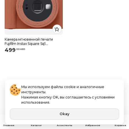
Камера мгновенной печати
Fujifilm Instax Square Sq1
терракотовый оранжевый
499
.
0
0
AED
Мы используем файлы cookie и аналогичные
инструменты.
Нажимая кнопку OK, вы соглашаетесь с условиями
использования.
Okay
Ассистенты
Главная
Каталог
Избранное
Корзина