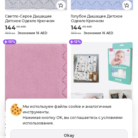
Светло-Серое Дышащее
Голубое Дышащее Детское
Детское Одеяло Крючком
Одеяло Крючком
144
144
.
0
0
AED
.
0
0
AED
160
Экономия 16 AED
160
Экономия 16 AED
.
0
0
.
0
0
-10%
-12%
Мы используем файлы cookie и аналогичные
инструменты.
Нажимая кнопку OK, вы соглашаетесь с условиями
Темно-Розовое Дышащее
SYBIL'S, Одеяло Для ПЕЛЕНАНИЯ
Детское Одеяло Крючком
ДЕТСКОЕ, 0–3 МЕСЯЦА, Унисекс,
использования.
разноцветное
144
34
.
0
0
AED
.
32
AED
Okay
160
Экономия 16 AED
39
Экономия 4.68 AED
.
0
0
.
0
0