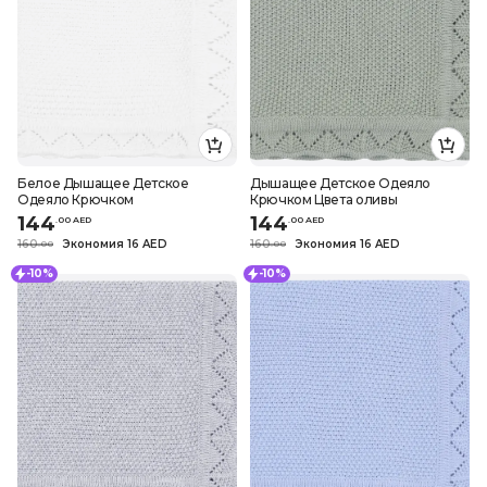
Белое Дышащее Детское
Дышащее Детское Одеяло
Одеяло Крючком
Крючком Цвета оливы
144
144
.
0
0
AED
.
0
0
AED
160
Экономия 16 AED
160
Экономия 16 AED
.
0
0
.
0
0
-10%
-10%