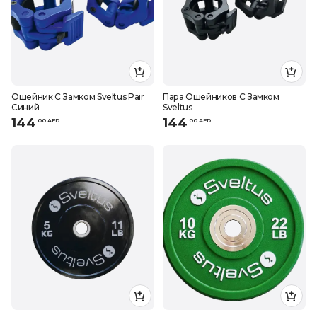
Ошейник С Замком Sveltus Pair
Пара Ошейников С Замком
Синий
Sveltus
144
144
.
0
0
AED
.
0
0
AED