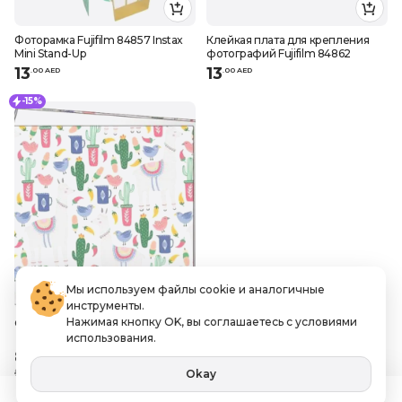
Фоторамка Fujifilm 84857 Instax
Клейкая плата для крепления
Mini Stand-Up
фотографий Fujifilm 84862
13
13
.
0
0
AED
.
0
0
AED
-15%
Мы используем файлы cookie и аналогичные
инструменты.
Нажимая кнопку OK, вы соглашаетесь с условиями
Фотоальбом Ламы
использования.
84
.
15
AED
Okay
99
Экономия 14.85 AED
.
0
0