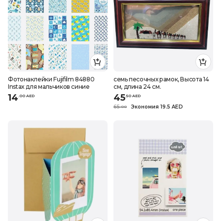
Фотонаклейки Fujifilm 84880
семь песочных рамок, Высота 14
Instax для мальчиков синие
см, длина 24 см.
14
45
.
0
0
AED
.
50
AED
65
Экономия 19.5 AED
.
0
0