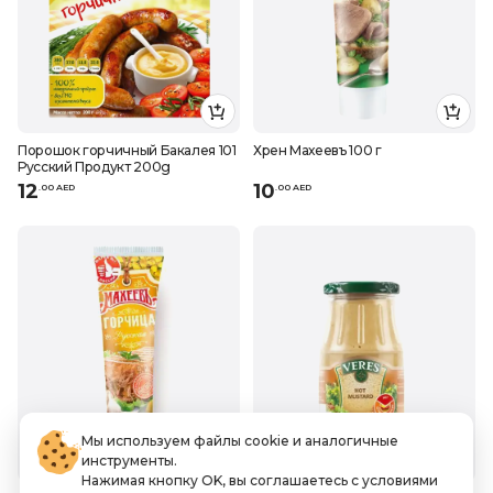
Порошок горчичный Бакалея 101
Хрен Махеевъ 100 г
Русский Продукт 200g
12
10
.
0
0
AED
.
0
0
AED
Мы используем файлы cookie и аналогичные
инструменты.
Нажимая кнопку OK, вы соглашаетесь с условиями