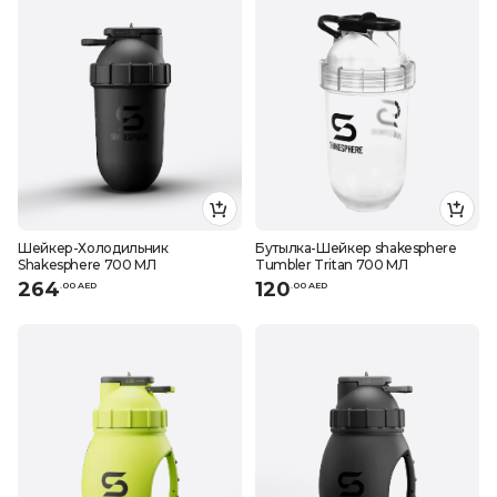
Шейкер-Холодильник
Бутылка-Шейкер shakesphere
Shakesphere 700 МЛ
Tumbler Tritan 700 МЛ
264
120
.
0
0
AED
.
0
0
AED