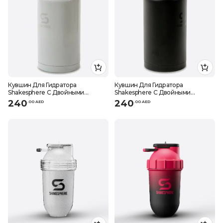
Кувшин Для Гидратора
Кувшин Для Гидратора
Shakesphere С Двойными
Shakesphere С Двойными
Стенками, СТАЛЬНОЙ БЕЛЫЙ, 1,8
Стенками, СТАЛЬНОЙ, ЧЕРНЫЙ,
240
240
.
0
0
AED
.
0
0
AED
л
1,8 л