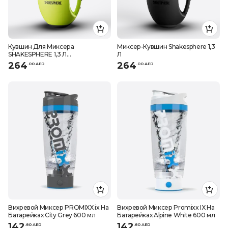
Кувшин Для Миксера
Миксер-Кувшин Shakesphere 1,3
SHAKESPHERE 1,3 Л
Л
Флуоресцентно-Желтый
264
264
.
0
0
AED
.
0
0
AED
Вихревой Миксер PROMIXX ix На
Вихревой Миксер Promixx IX На
Батарейках City Grey 600 мл
Батарейках Alpine White 600 мл
142
142
.
80
AED
.
80
AED