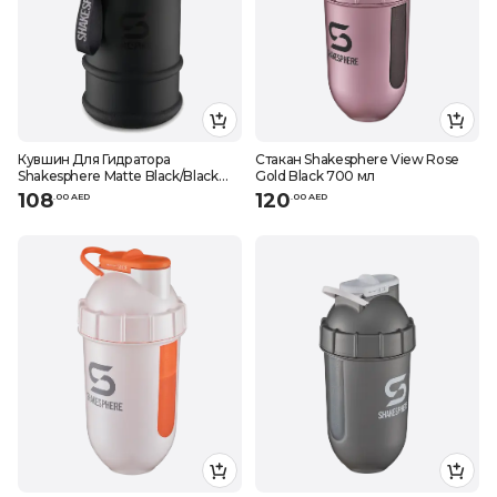
Кувшин Для Гидратора
Стакан Shakesphere View Rose
Shakesphere Matte Black/Black
Gold Black 700 мл
LOGO 2,2 л
108
120
.
0
0
AED
.
0
0
AED