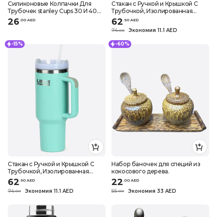
Силиконовые Колпачки Для
Стакан с Ручкой и Крышкой С
Трубочек stanley Cups 30 И 40
Трубочкой, Изолированная
УНЦИЙ - МНОГОРАЗОВЫЕ
Многоразовая Бутылка Для
26
62
.
0
0
AED
.
90
AED
Колпачки Для Трубочек - 10 шт.
ВОДЫ Из НЕРЖАВЕЮЩЕЙ Стали,
74
Экономия 11.1 AED
.
0
0
молочно-белый - 40 унций
-15%
-60%
Стакан с Ручкой и Крышкой С
Набор баночек для специй из
Трубочкой, Изолированная
кокосового дерева.
Многоразовая Бутылка Для
62
22
.
90
AED
.
0
0
AED
ВОДЫ Из НЕРЖАВЕЮЩЕЙ
74
Экономия 11.1 AED
55
Экономия 33 AED
.
0
0
.
0
0
СТАЛИ, цвет тумана - 40 унций