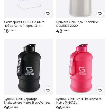
Cosmoplast LOCK2 Go 4 Шт.
Бутылка Для Воды Tecnifibre
набор Контейнеров Для
GOURDE 2020
Хранения продуктов С
18
48
.
99
AED
.
0
0
AED
КРЫШКАМИ 300, 600, 900, 1200
мл
Кувшин Для Гидратора
Кувшин Для Питья Shakesphere
Shakesphere Matte Black/White
Matte PINK 1,3 л
LOGO 1,3 л
96
96
.
0
0
AED
.
0
0
AED