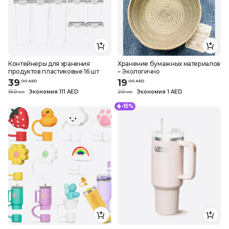
Контейнеры для хранения
Хранение бумажных материалов
продуктов пластиковые 16 шт
– Экологично
39
19
.
0
0
AED
.
0
0
AED
150
Экономия 111 AED
20
Экономия 1 AED
.
0
0
.
0
0
-15%