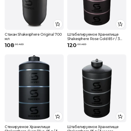
Стакан Shakesphere Original 700
Штабелируемое Хранилище
мл
Shakesphere Rose Gold 85 г / 3
унции
108
120
.
0
0
AED
.
0
0
AED
Стекируемое Хранилище
Штабелируемое Хранилище