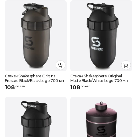
Стакан Shakesphere Original
Стакан Shakesphere Original
Frosted Black/Black Logo 700 мл
Matte Black/White Logo 700 мл
108
108
.
0
0
AED
.
0
0
AED