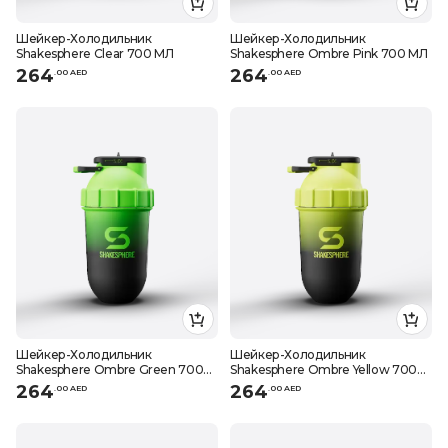
Шейкер-Холодильник
Шейкер-Холодильник
Shakesphere Clear 700 МЛ
Shakesphere Ombre Pink 700 МЛ
264
264
.
0
0
AED
.
0
0
AED
Шейкер-Холодильник
Шейкер-Холодильник
Shakesphere Ombre Green 700
Shakesphere Ombre Yellow 700
МЛ
МЛ
264
264
.
0
0
AED
.
0
0
AED