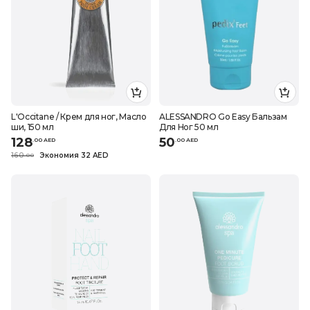
L'Occitane / Крем для ног, Масло
ALESSANDRO Go Easy Бальзам
ши, 150 мл
Для Ног 50 мл
128
50
.
0
0
AED
.
0
0
AED
160
Экономия 32 AED
.
0
0