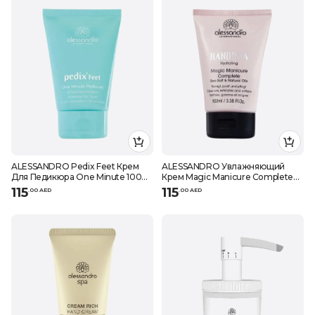
ALESSANDRO Pedix Feet Крем
ALESSANDRO Увлажняющий
Для Педикюра One Minute 100
Крем Magic Manicure Complete
мл
Cream 100 мл
115
115
.
0
0
AED
.
0
0
AED