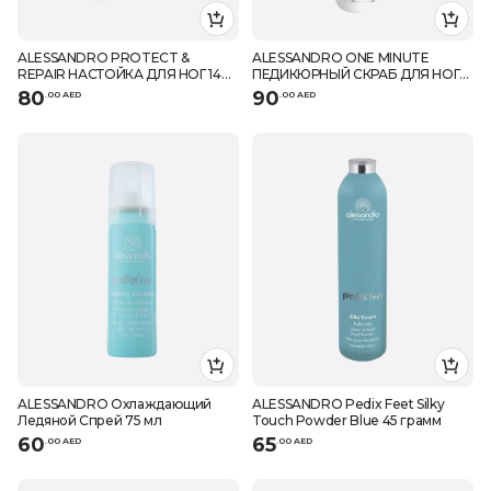
ALESSANDRO PROTECT &
ALESSANDRO ONE MINUTE
REPAIR НАСТОЙКА ДЛЯ НОГ 14
ПЕДИКЮРНЫЙ СКРАБ ДЛЯ НОГ
МЛ
75 МЛ
80
90
.
0
0
AED
.
0
0
AED
ALESSANDRO Охлаждающий
ALESSANDRO Pedix Feet Silky
Ледяной Спрей 75 мл
Touch Powder Blue 45 грамм
60
65
.
0
0
AED
.
0
0
AED