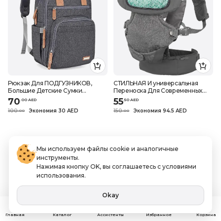
Рюкзак Для ПОДГУЗНИКОВ,
СТИЛЬНАЯ И универсальная
Большие Детские Сумки
Переноска Для Современных
Унисекс, Дорожный РЮКЗАК,
родителей
70
55
.
0
0
AED
.
50
AED
Серый
100
Экономия 30 AED
150
Экономия 94.5 AED
.
0
0
.
0
0
Мы используем файлы cookie и аналогичные
инструменты.
Нажимая кнопку OK, вы соглашаетесь с условиями
использования.
Okay
Ассистенты
Главная
Каталог
Избранное
Корзина