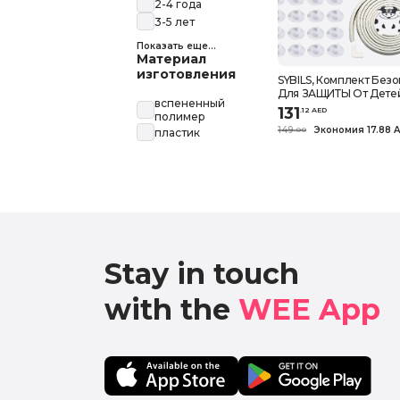
2-4 года
3-5 лет
Показать еще...
Материал
изготовления
SYBILS, Комплект Без
Для ЗАЩИТЫ От Детей
вспененный
Для ШКАФА Защитная 
131
.
12
AED
полимер
М 12 УГЛОВЫХ Огражд
149
Экономия 17.88 
.
0
0
пластик
Заглушек Для Розеток
стопо
Stay in touch

with the 
WEE App 