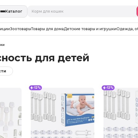
Каталог
зиции
Зоотовары
Товары для дома
Детские товары и игрушки
Одежда, о
шки
ность для детей
сти
-12%
-12%