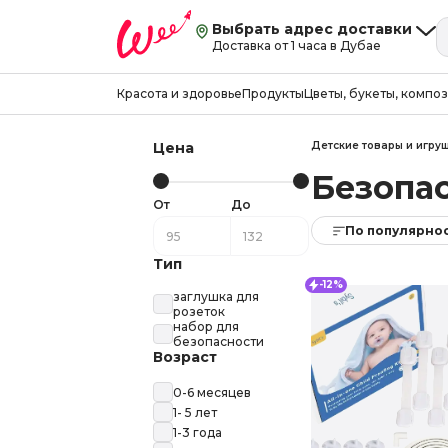
Выбрать адрес доставки
Доставка от 1 часа в Дубае
Красота и здоровье
Продукты
Цветы, букеты, компо
Цена
Детские товары и игру
Безопас
От
До
По популярно
Тип
-12%
заглушка для
розеток
набор для
безопасности
Возраст
0-6 месяцев
1- 5 лет
1-3 года