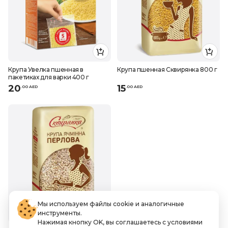
Крупа Увелка пшенная в
Крупа пшенная Сквирянка 800 г
пакетиках для варки 400 г
20
15
.
0
0
AED
.
0
0
AED
Мы используем файлы cookie и аналогичные
инструменты.
Нажимая кнопку OK, вы соглашаетесь с условиями