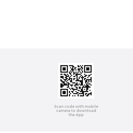
Scan code with mobile
camera to download
the App