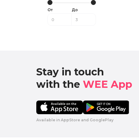
От
До
Stay in touch

with the 
WEE App 
Available in AppStore and GooglePlay