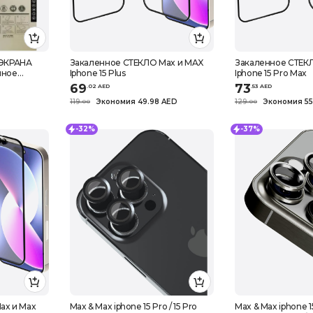
 ЭКРАНА
Закаленное СТЕКЛО Max и MAX
Закаленное СТЕК
нное
Iphone 15 Plus
Iphone 15 Pro Max
 Portable
69
73
.
0
2
AED
.
53
AED
119
Экономия 49.98 AED
129
Экономия 55
.
0
0
.
0
0
-32%
-37%
ax и Max
Max & Max iphone 15 Pro / 15 Pro
Max & Max iphone 15