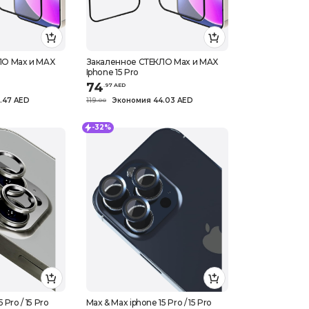
ЛО Max и MAX
Закаленное СТЕКЛО Max и MAX
Iphone 15 Pro
74
.
97
AED
.47 AED
119
Экономия 44.03 AED
.
0
0
-32%
 Pro / 15 Pro
Max & Max iphone 15 Pro / 15 Pro