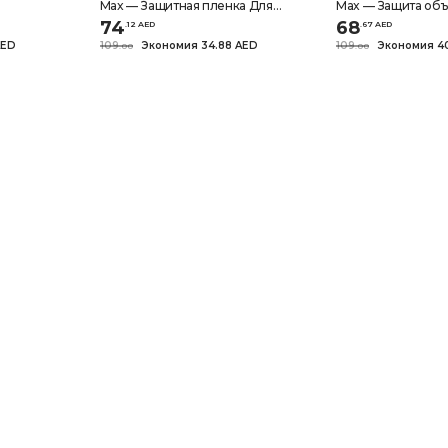
Max — Защитная пленка Для
Max — Защита объ
ОБЪЕКТИВА Камеры — Черный
— Натуральный Ти
74
68
.
12
AED
.
67
AED
титан
AED
109
Экономия 34.88 AED
109
Экономия 4
.
0
0
.
0
0