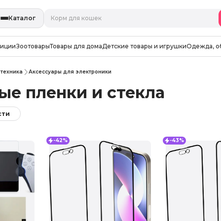
Каталог
зиции
Зоотовары
Товары для дома
Детские товары и игрушки
Одежда, о
 техника
Аксессуары для электроники
ые пленки и стекла
сти
-42%
-43%