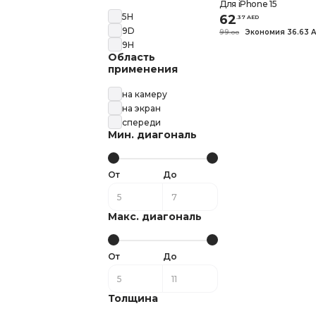
Для iPhone 15
5H
62
.
37
AED
9D
99
Экономия 36.63 
.
0
0
9H
Область
применения
на камеру
на экран
спереди
Мин. диагональ
От
До
Макс. диагональ
От
До
Толщина