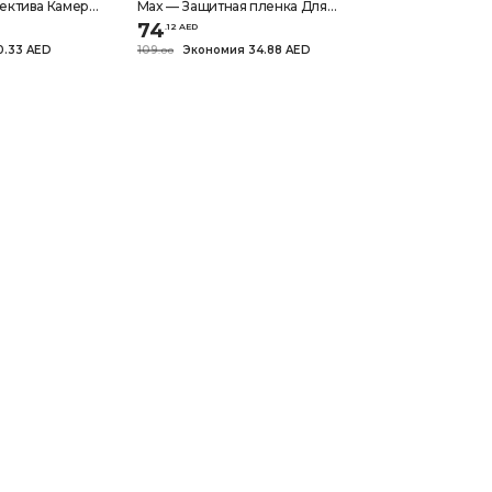
ектива Камеры
Max — Защитная пленка Для
тан
ОБЪЕКТИВА Камеры —
74
.
12
AED
Титановый синий
0.33 AED
109
Экономия 34.88 AED
.
0
0