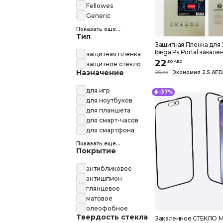
Fellowes
Generic
Показать еще...
Тип
Защитная Пленка для
Ipega Ps Portal закале
защитная пленка
Стекло Для PlayStation
22
.
50
AED
защитное стекло
Назначение
25
Экономия 2.5 AED
.
0
0
для игр
-37%
для ноутбуков
для планшета
для смарт-часов
для смартфона
Показать еще...
Покрытие
антибликовое
антишпион
глянцевое
матовое
олеофобное
Твердость стекла
Закаленное СТЕКЛО M