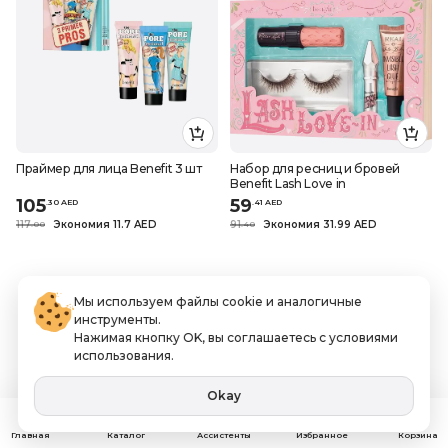
Праймер для лица Benefit 3 шт
Набор для ресниц и бровей
Benefit Lash Love in
105
59
.
30
AED
.
41
AED
117
Экономия 11.7 AED
91
Экономия 31.99 AED
.
0
0
.
40
Мы используем файлы cookie и аналогичные
инструменты.
Нажимая кнопку OK, вы соглашаетесь с условиями
использования.
Okay
Ассистенты
Главная
Каталог
Избранное
Корзина