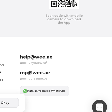
Scan code with mobile
camera to download
the App
help@wee.ae
для покупателей
ров
mp@wee.ae
а
для поставщиков
WEE
Напишите нам в WhatsApp
Okay