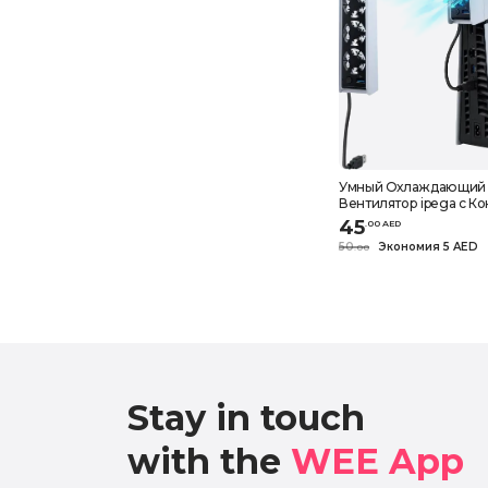
Умный Охлаждающий
Вентилятор ipega с К
Температуры для ТО
45
.
0
0
AED
Консоли PS5, Белый
50
Экономия 5 AED
.
0
0
Stay in touch

with the 
WEE App 