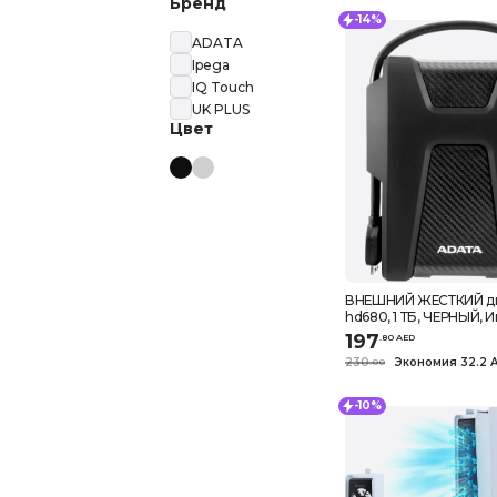
Бренд
-14%
ADATA
Ipega
IQ Touch
UK PLUS
Цвет
ВНЕШНИЙ ЖЕСТКИЙ ди
hd680, 1 ТБ, ЧЕРНЫЙ, 
Жесткий диск, ОРГАН
197
.
80
AED
USB-КАБЕЛЕЙ, Прочн
230
Экономия 32.2 
.
0
0
Класс
-10%