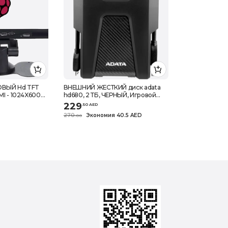
ОВЫЙ Hd TFT
ВНЕШНИЙ ЖЕСТКИЙ диск adata
 - 1024X600
hd680, 2 ТБ, ЧЕРНЫЙ, Игровой
Вход
Жесткий диск, ОРГАНАЙЗЕР Для
229
.
50
AED
НАМИК Для
USB-КАБЕЛЕЙ, Прочный Военный
270
Экономия 40.5 AED
.
0
0
дель B 3 МОДЕЛЬ
Класс
ПЬЮТЕР