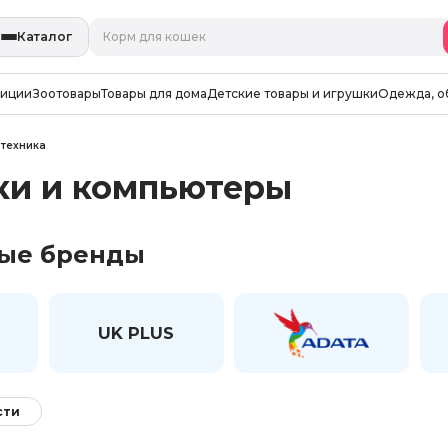
Каталог
зиции
Зоотовары
Товары для дома
Детские товары и игрушки
Одежда, о
 техника
ки и компьютеры
ые бренды
UK PLUS
сти