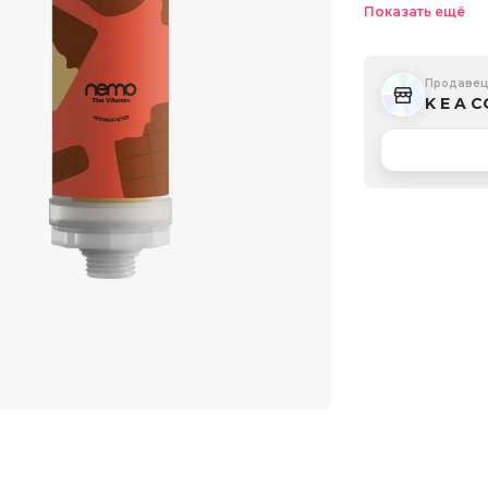
Показать ещё
Продаве
K E A 