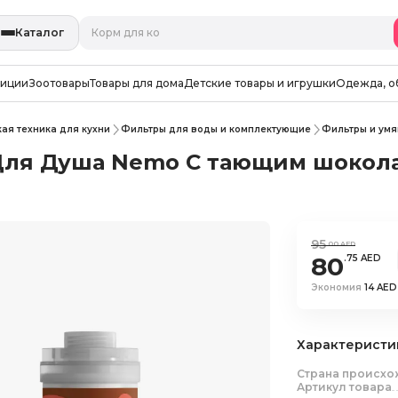
Каталог
зиции
Зоотовары
Товары для дома
Детские товары и игрушки
Одежда, о
ая техника для кухни
Фильтры для воды и комплектующие
Фильтры и умя
ля Душа Nemo С тающим шокол
95
.00 AED
80
.75 AED
Экономия
14 AED
Характеристи
Страна происх
Артикул товара