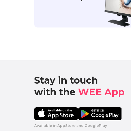
Stay in touch

with the 
WEE App 
Available in AppStore and GooglePlay