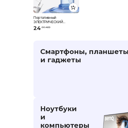
Портативный
ЭЛЕКТРИЧЕСКИЙ
Диспенсер Для Воды С
24
.
0
0
AED
USB-АККУМУЛЯТОРОМ -
белый/черный
Смартфоны, планшет
и гаджеты
Ноутбуки
и
компьютеры