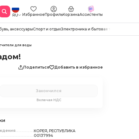
Избранное
Профиль
Корзина
Ассистенты
RU
бувь, аксессуары
Спорт и отдых
Электроника и бытовая техника
Канцто
гчители для воды
адом!
Поделиться
Добавить в избранное
Закончился
Включая НДС
ки
ождения
КОРЕЯ, РЕСПУБЛИКА
00137994