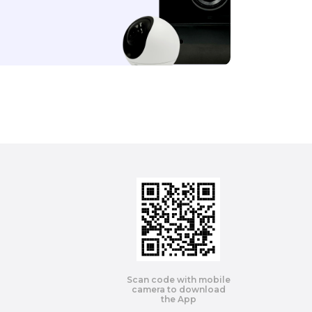
Scan code with mobile
camera to download
the App