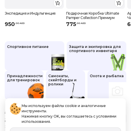
Экспедиция и Индульгенция
Подарочная Коробка Ultimate
А
Pamper Collection Премиум
Ч
950
775
6
.
0
0
AED
.
0
0
AED
Спортивное питание
Защита и экипировка для
спортивного инвентаря
Принадлежности
Самокаты,
Охота и рыбалка
для тренировок
скейтборды и
ролики
Мы используем файлы cookie и аналогичные
инструменты.
899
.00 AED
Нажимая кнопку OK, вы соглашаетесь с условиями
809
.10 AED
Закончился
использования.
Экономия
89 AED
Включая НДС