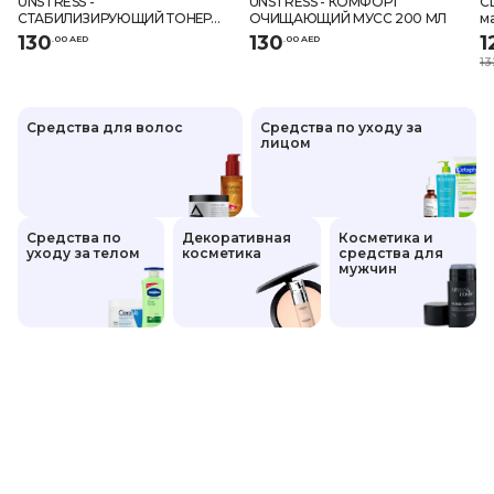
UNSTRESS -
UNSTRESS - КОМФОРТ
CL
СТАБИЛИЗИРУЮЩИЙ ТОНЕР
ОЧИЩАЮЩИЙ МУСС 200 МЛ
ма
300 МЛ
130
130
1
.
0
0
AED
.
0
0
AED
13
Средства для волос
Средства по уходу за
лицом
Средства по
Декоративная
Косметика и
уходу за телом
косметика
средства для
мужчин