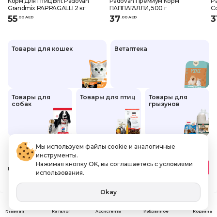
Корм Для Птиц Brit Padovan
Padovan Премиум Корм
Pa
Grandmix PAPPAGALLI 2 кг
ПАППАГАЛЛИ, 500 г
C
7
55
37
3
.
0
0
AED
.
0
0
AED
Товары для кошек
Ветаптека
Товары для
Товары для птиц
Товары для
собак
грызунов
Мы используем файлы cookie и аналогичные
инструменты.
Нажимая кнопку OK, вы соглашаетесь с условиями
75
.50 AED
В корзину
использования.
Включая НДС
Okay
Ассистенты
Главная
Каталог
Избранное
Корзина