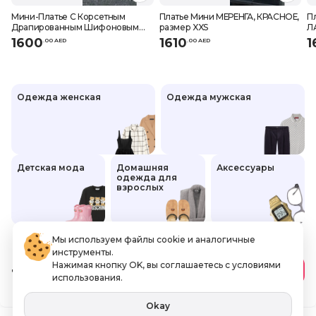
Мини-Платье С Корсетным
Платье Мини МЕРЕНГА, КРАСНОЕ,
П
Драпированным Шифоновым
размер XXS
Л
Шлейфом (ЧЕРНОЕ), размер XS
1600
1610
1
.
0
0
AED
.
0
0
AED
Одежда женская
Одежда мужская
Детская мода
Домашняя
Аксессуары
одежда для
взрослых
Мы используем файлы cookie и аналогичные
инструменты.
Нажимая кнопку OK, вы соглашаетесь с условиями
1600
.00 AED
В корзину
использования.
Включая НДС
Okay