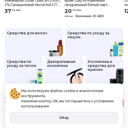
Минималистская СЫВОРОТКА С
Крем Olay Мгновенный
Ga
2% Салициловой Кислотой ОТ
натуральный белый свет
л
Прыщей, черных Точек И
Сияющая яркость 40 г
г
37
20
1
.
0
0
AED
.
0
0
AED
ОТКРЫТЫХ пор, 1 Жидкая унция,
су
40
Экономия 20 AED
.
0
0
30 мл
Средства для волос
Средства по уходу за
лицом
Средства по
Декоративная
Косметика и
уходу за телом
косметика
средства для
мужчин
Мы используем файлы cookie и аналогичные
инструменты.
30
.00 AED
Нажимая кнопку OK, вы соглашаетесь с условиями
19
.50 AED
В корзину
использования.
Экономия
10 AED
Включая НДС
Okay