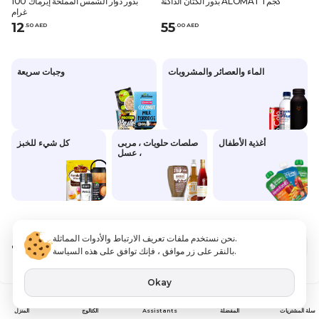
بذور الكتان الداكنة ALOMAT 1 كجم
بذور دوار الشمس المملحة إيرماك 100
غرام
12
55
.
50
AED
.
0
0
AED
الماء والعصائر والمشروبات
وجبات سريعة
أغذية الأطفال
صلصات حلويات ، مربى
كل شيء للخبز
، عسل
نحن نستخدم ملفات تعريف الارتباط والأدوات المماثلة.
13
إنتهى من المخزن
.99 AED
بالنقر على زر موافق ، فإنك توافق على هذه السياسة.
بما في ذلك ضريبة القيمة المضافة
Okay
Assistants
سلة المشتريات
المفضلة
الكتالوج
المنزل