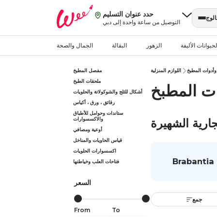
حدد عنوان التسليم
الوج
التوصيل من ساعة واحدة إلى دبي
حيوانات الأليفة
الزهور
البقالة
الجمال والصحة
 وأدوات المطبخ
اللوازم المنزلية
مفصل المطبخ
ملحقات الطبخ
ات المطبخ
أشكال للثلج والشوكولاتة والحلويات
رقائق ، ورق ، أكياس
ستاندات وحوامل للأطباق
والاكسسوارات
جارية الشهيرة
أوعية ومصافي
قياس الحاويات والمناخل
اكسسوارات الحلويات
Brabantia
فتاحات العلب وخياطتها
السعر
جمع
From
To