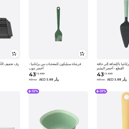
ابانتيا بالإضافة إلى حافة
فرشاة سيليكون للمعجنات من برابانتيا -
رف تجفيف الأطب
القطع - أخضر اليشم
أخضر تنوب
43
43
.
12
AED
.
12
AED
AED 5.88 وفِّر
49
AED 5.88 وفِّر
49
.
0
0
.
0
0
-12%
-12%