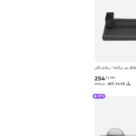
اق من برابانتيا - رمادي داكن
254
.
32
AED
AED 34.68 وفِّر
289
.
0
0
-12%