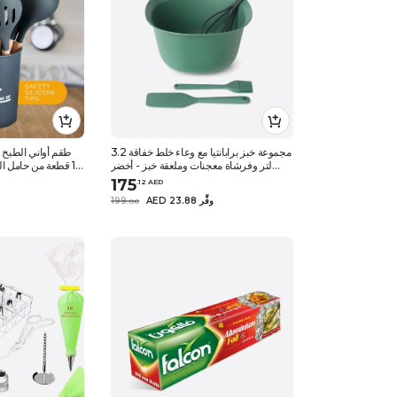
مجموعة خبز برابانتيا مع وعاء خلط خفاقة 3.2
طقم أواني الطبخ 
لتر وفرشاة معجنات وملعقة خبز - أخضر
12 قطعة من حامل 
التنوب
مشقوقة وملعقة سب
175
.
12
AED
للم
AED 23.88 وفِّر
199
.
0
0