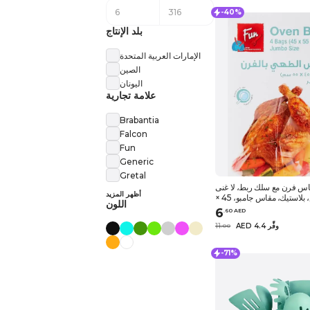
-40%
بلد الإنتاج
الإمارات العربية المتحدة
الصين
اليونان
علامة تجارية
Brabantia
Falcon
Fun
Generic
Gretal
ياس فرن مع سلك ربط، لا غنى
أظهر المزيد
عنها، تحميص، بلاستيك، مقاس جامبو، 45 ×
اللون
55 سم، عبوة من 4
6
.
60
AED
AED 4.4 وفِّر
11
.
0
0
-71%