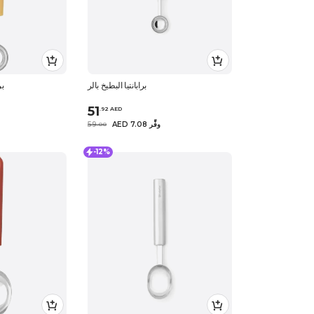
برابانتيا البطيخ بالر
بر
51
.
92
AED
AED 7.08 وفِّر
59
.
0
0
-12%