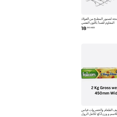
جة لصنبور المطبخ من الفولاذ
المقاوم للصدأ باللون الفضي
18
.
0
0
AED
غليف الطعام والخضروات قياس
ن2كغ لكامل الرول