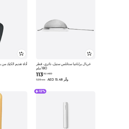
غربال برابانتيا ستانلس ستيل، دائري، قطر
أداة تقديم الكيك من بر
180 ملم
113
.
52
AED
AED 15.48 وفِّر
129
.
0
0
-12%