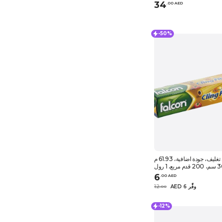
34
.
0
0
AED
-50%
فالكون، نايلون تغليف، جودة اضافية، 61.93 م
6
.
0
0
AED
AED 6 وفِّر
12
.
0
0
-12%