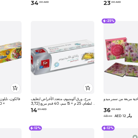
والصحون - رمادي
34
23
.
0
0
AED
.
0
0
AED
-25%
جية مربعة من سمر ميدو
مرح، ورق ألومنيوم، متعدد الأغراض لتغليف
الطعام، 25 م × 15 سم، 40 قدم مربع (3,72
× 30 سم، 200 قدم مربع، 1 رول
م2)
14
36
.
59
AED
.
0
0
AED
AED 12 وفِّر
48
.
0
0
-12%
-12%