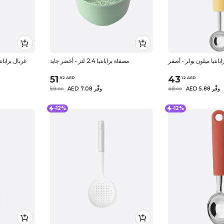
ابانتيا ميلون بولر - أصفر
مصفاة برابانتيا 2.4 لتر - أخضر جايد
غربال برابا
51
43
.
92
AED
.
12
AED
AED 5.88 وفِّر
49
AED 7.08 وفِّر
59
.
0
0
.
0
0
-12%
-12%