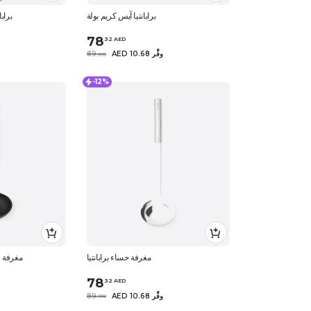
برابانتيا آيس كريم بولة
براب
78
.
32
AED
AED 10.68 وفِّر
89
.
0
0
-12%
مغرفة حساء برابانتيا
مغرفة ش
78
.
32
AED
AED 10.68 وفِّر
89
.
0
0