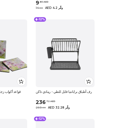
9
.
80
AED
AED 4.2 وفِّر
14
.
0
0
-12%
رف أطباق برابانتيا قابل للطي - رمادي داكن
قواعد أكواب زجا
236
.
72
AED
AED 32.28 وفِّر
269
.
0
0
-12%