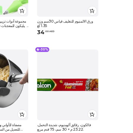
ورق الالمنيوم للتغليف قياس 30سم وزن
1.35 كغ
سيليكون للمعجنات قاب
34
.
0
0
AED
-30%
فالكون، رقائق ألومنيوم، شديدة التحمل،
مصفاة للأو
23.22 م × 30 سم، 75 قدم مربع.
للتعديل من الس