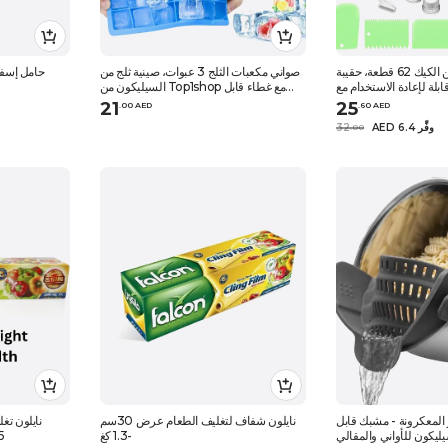
مجموعة أدوات تزيين الكيك 62 قطعة، حقيبة
صواني مكعبات الثلج 3 عبوات، صينية ثلج من
حامل إسفن
لة لإعادة الاستخدام مع
السيليكون من Top1shop مع غطاء قابل
62 قالب فوهة للتزيين
للإزالة قوالب مكعبات ثلج مرنة سهلة الفك
21
25
.
0
0
AED
.
60
AED
24 مكعب لكل صينية للكوكتيل والويسك
AED 6.4 وفِّر
32
.
0
0
اني و المعكرونة - مشبك قابل
نايلون شفاف لتغليف الطعام عرض 30سم
نايلون ت
يليكون للأواني والمقالي
-1.3 كغ
45سم و وز