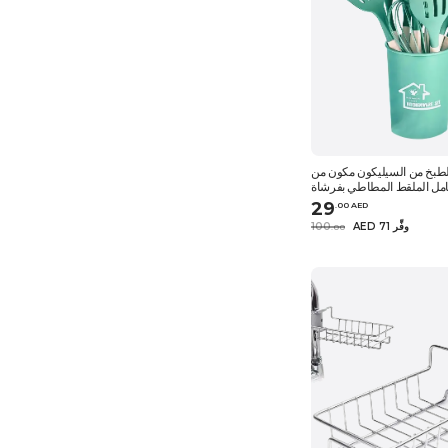
لطبخ من السيليكون مكون من
حامل الملقط المطاطي بفرشاة
قة سباغيتي مع مقابض خشبية
29
.
0
0
AED
للمطبخ من النساء والرجال
AED 71 وفِّر
100
.
0
0