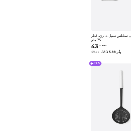
نتيا ستانلس ستيل، دائري، قطر
75 ملم
43
.
12
AED
AED 5.88 وفِّر
49
.
0
0
-12%