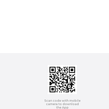
Scan code with mobile
camera to download
the App