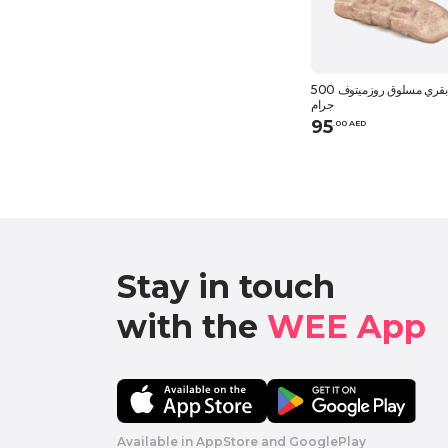
لسان لحم بقري مسلوق روزميتوف 500
جرام
95
.
0
0
AED
Stay in touch

with the 
WEE App 
Available in AppStore and GooglePlay