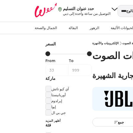
حدد عنوان التسليم
الوج
التوصيل من ساعة واحدة إلى دبي
حيوانات الأليفة
الزهور
البقالة
الجمال والصحة
 الصوت
الإلكترونيات والأجهزة
السعر
ات الصوت
From
To
جارية الشهيرة
ماركة
آي كيو تاتش
أوربانيستا
إيرلدوم
إيوا
جي بي ال
أظهر المزيد
جمع
فئة