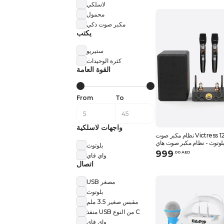
لاسلكي
محمول
مكبر صوت ذكي
يكتب
ستيريو
كثرة الوحيدات
القوة العامة
From
To
واجهات لاسلكية
نظام مكبر صوت Victress 120 واط هاي
لبلوتوث - نظام مكبر صوت هاي
بلوتوث
فاي 2.0 قناة
999
.
0
0
AED
واي فاي
اتصال
USB مصغر
بلوتوث
مقبس صغير 3.5 ملم
منفذ USB من النوع C
واي فاي