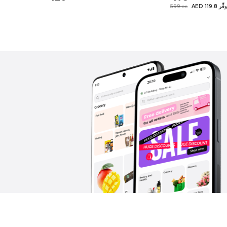
AED 119.8 وفِّر
599
.
0
0