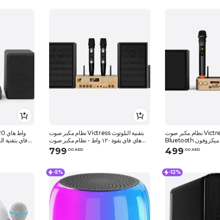
نظام مكبر صوت Victress Hifi
نظام مكبر صوت Victress بتقنية البلوتوث
Bluetooth بقوة 80 واط مع ميكروفون
هاي فاي بقوة ١٢٠ واط - نظام مكبر صوت
فاي بتقنية ا
لاسلكي
هاي فاي ٢.٠ قناة
799
499
.
0
0
AED
.
0
0
AED
-5%
-12%