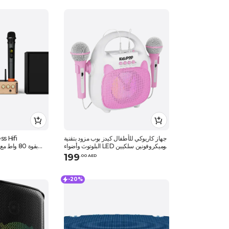
جهاز كاريوكي للأطفال كيدز بوب مزود بتقنية
البلوتوث وأضواء LED وميكروفونين سلكيين
- وردي
199
.
0
0
AED
-20%