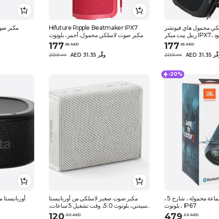
كي محمول هاي فيوتشر
Hifuture Ripple Beatmaker IPX7
مكبر صوت
IPX7، أسود
مكبر صوت لاسلكي محمول، أحمر، بلوتوث
177
177
.
65
AED
.
65
AED
AED 3 وفِّر
209
AED 31.35 وفِّر
209
.
0
0
.
0
0
-20%
جي بي ال / سماعة محمولة ، شارج 5 ،
مكبر صوت صغير لاسلكي من أوربانيستا
أوربانيستا 
بلوتوث ، IP67
سيدني، بلوتوث 5.0، وقت تشغيل 5 ساعات،
مقاوم للرذاذ – أبيض
120
479
.
0
0
AED
.
20
AED