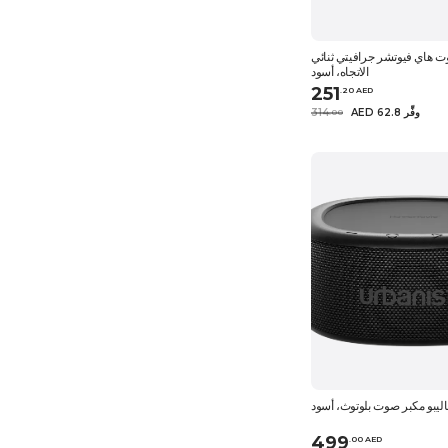
 هاي فيوتشر جرافيتي ثنائي
الاتجاه، أسود
251
.
20
AED
AED 62.8 وفِّر
314
.
0
0
ماليبو مكبر صوت بلوتوث، أسود
499
.
0
0
AED