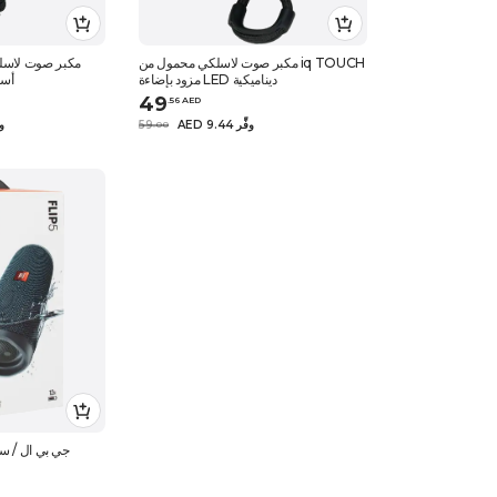
مكبر صوت لاسلكي محمول من iq TOUCH
مكبر صوت لاسل
مزود بإضاءة LED ديناميكية
ريبل بيت ميكر 
49
.
56
AED
AED 9.44 وفِّر
59
1.35
.
0
0