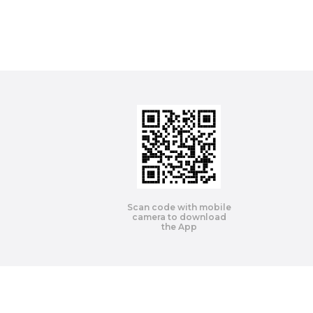
Scan code with mobile
camera to download
the App