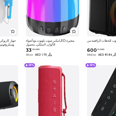
مكبر صوت بلوتوث مع أضواء LED متغيرة
جهاز كاريوكي 
الألوان، لاسلكي، محمول
وأضواء LED وميكر
33
600
.
25
AED
.
16
AED
AED 8 وفِّر
682
AED 1.75 وفِّر
35
.
0
0
.
0
0
-15%
-15%