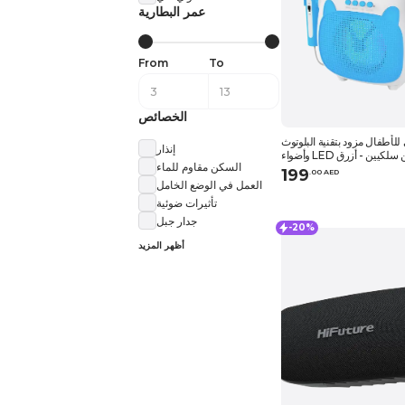
عمر البطارية
From
To
الخصائص
للأطفال مزود بتقنية البلوتوث
إنذار
وفونين سلكيين - أزرق
السكن مقاوم للماء
199
.
0
0
AED
العمل في الوضع الخامل
تأثيرات ضوئية
جدار جبل
-20%
أظهر المزيد