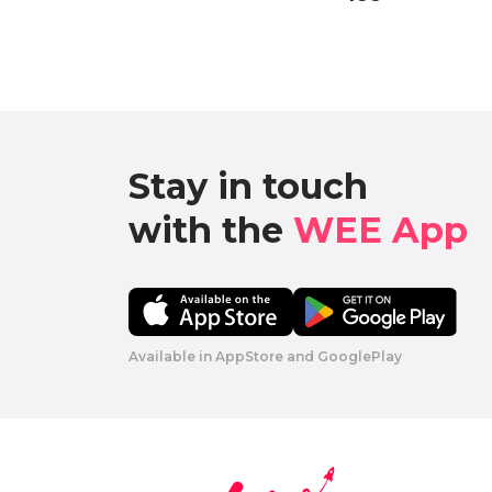
Stay in touch

with the 
WEE App 
Available in AppStore and GooglePlay