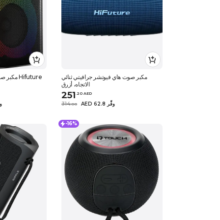
مكبر صوت هاي فيوتشر جرافيتي ثنائي
مكبر صوت للحفلات الراقصة من Hifuture
الاتجاه، أزرق
251
.
20
AED
AED 62.8 وفِّر
314
1.84
.
0
0
-16%