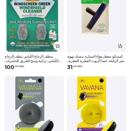
كمسكو، معطر هواء السيارة، مشبك تهوية
منظف الزجاج الأمامي ينظف الزجاج
ناشر الرائحة، عصا الزيوت العطرية العطرية،
الأمامي، تركيبة وسخ الطريق للحشرات،
أزرق
يحارب المساحات، آمن لجميع الدهانات،
100
31
.
0
0
AED
.
40
AED
محلول تنظيف، 2 بطاقة أقراص، 1 علاج
للقرص 3.8