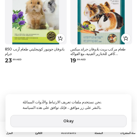
طعام مركب بريت بادوفان جراند ميكس
بادوفان جونيور كونيجليتي طعام أرنب 850
كافي للخنازير الغينية، مع الفواكه
جرام
والخضروات، 850 جرام
23
19
.
99
AED
.
99
AED
نحن نستخدم ملفات تعريف الارتباط والأدوات المماثلة.
بالنقر على زر موافق ، فإنك توافق على هذه السياسة.
Okay
Assistants
سلة المشتريات
المفضلة
الكتالوج
المنزل