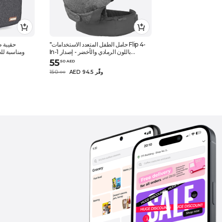
"حامل الطفل المتعدد الاستخدامات Flip 4-
حقيبة 
In-1 باللون الرمادي والأخضر - إصدار
ومناسبة لل
الظهيرة"
55
.
50
AED
AED 94.5 وفِّر
150
.
0
0