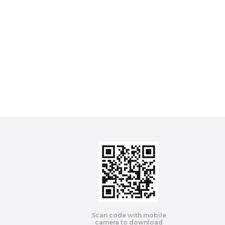
Scan code with mobile
camera to download