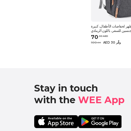
ظهر لحفاضات الأطفال، كبيرة
جنسين للسفر، باللون الرمادي
70
.
0
0
AED
AED 30 وفِّر
100
.
0
0
Stay in touch

with the 
WEE App 