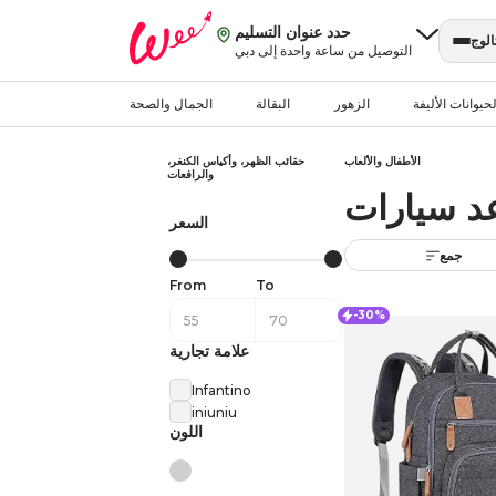
حدد عنوان التسليم
الوج
التوصيل من ساعة واحدة إلى دبي
حيوانات الأليفة
الزهور
البقالة
الجمال والصحة
الأطفال والألعاب
حقائب الظهر، وأكياس الكنغر،
والرافعات
د سيارات
السعر
جمع
From
To
-30%
علامة تجارية
Infantino
iniuniu
اللون