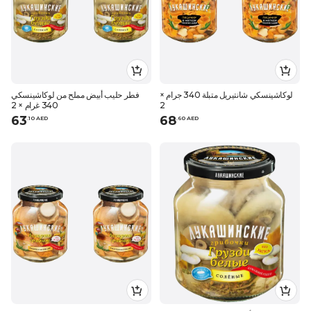
لوكاشينسكي شانتيريل متبلة 340 جرام ×
فطر حليب أبيض مملح من لوكاشينسكي
2
340 غرام × 2
63
68
.
10
AED
.
60
AED