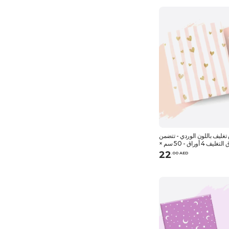
غليف باللون الوردي - تتضمن
مجموعات ورق التغليف 4 أوراق - 50 سم ×
70 سم
22
.
0
0
AED