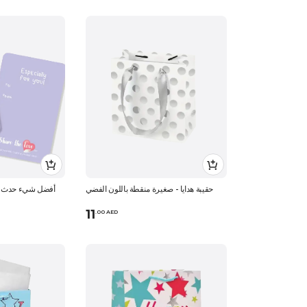
حقيبة هدايا - صغيرة منقطة باللون الفضي
أفضل شيء حدث لي
11
.
0
0
AED