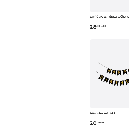
حفلات منقطة، مزيج، 16 سم
28
.
0
0
AED
لافتة عيد ميلاد سعيد
20
.
0
0
AED