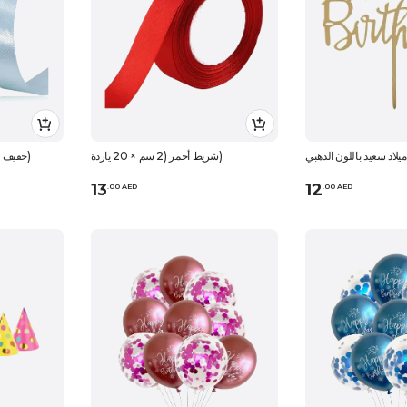
ميلاد سعيد باللون الذهبي
شريط أحمر (2 سم × 20 ياردة)
شريط Bue خفيف (12 مم × 25 مترًا)
13
12
.
0
0
AED
.
0
0
AED