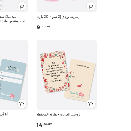
شريط وردي (2 سم × 20 ياردة)
المصنوعة من مادة ال
9
.
0
0
AED
زوجتي العزيزة - بطاقة المحفظة
أنا أح
14
.
0
0
AED