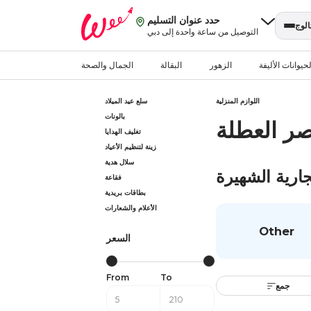
حدد عنوان التسليم
الوج
التوصيل من ساعة واحدة إلى دبي
حيوانات الأليفة
الزهور
البقالة
الجمال والصحة
اللوازم المنزلية
سلع عيد الميلاد
بالونات
صر العطلة
تغليف الهدايا
زينة لتنظيم الأعياد
سلال هدية
جارية الشهيرة
فقاعة
بطاقات بريدية
الأعلام والشعارات
Other
السعر
From
To
جمع