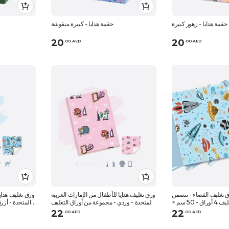
حقيبة هدايا - زهور كبيرة
حقيبة هدايا - كبيرة منقوشة
20
20
.
0
0
AED
.
0
0
AED
 تغليف الفضاء - تتضمن
ورق تغليف هدايا للأطفال من الإمارات العربية
ورق تغليف هدايا
مجموعات ورق التغليف 4 أوراق - 50 سم ×
المتحدة - وردي - مجموعة من أوراق التغليف
المتحدة - أزر
70 سم
تتضمن 4 أوراق - 50 سم × 70 سم
تتضمن 4 أوراق - 50 سم 
22
22
.
0
0
AED
.
0
0
AED