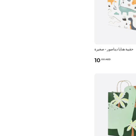
حقيبة هدايا ديناصور - صغيرة
10
.
0
0
AED