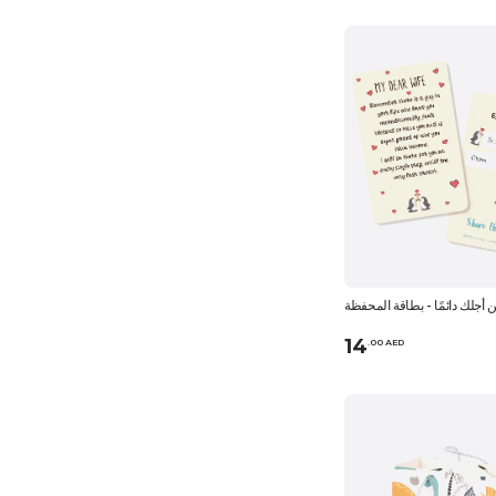
 أجلك دائمًا - بطاقة المحفظة
14
.
0
0
AED