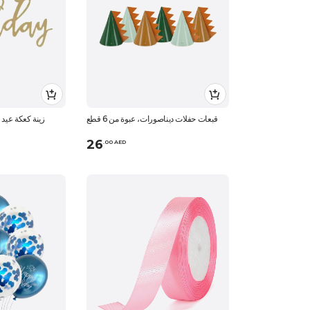
قبعات حفلات ديناصورات، عبوة من 6 قطع
زينة كعكة عيد 
26
.
0
0
AED