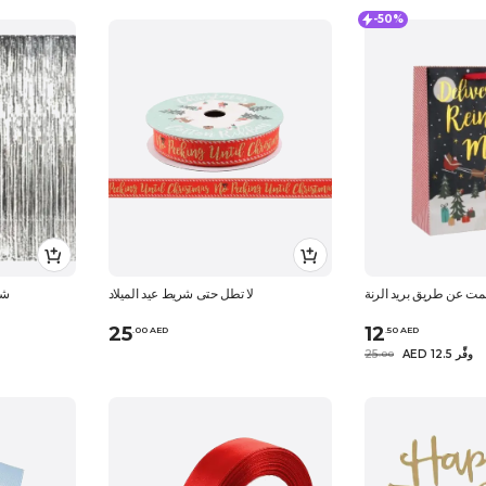
-50%
ت عن طريق بريد الرنة
لا تطل حتى شريط عيد الميلاد
ستار
25
12
.
0
0
AED
.
50
AED
AED 12.5 وفِّر
25
.
0
0