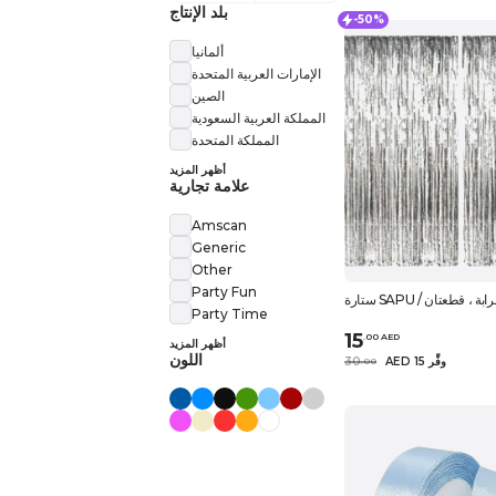
بلد الإنتاج
-50%
ألمانيا
الإمارات العربية المتحدة
الصين
المملكة العربية السعودية
المملكة المتحدة
أظهر المزيد
علامة تجارية
Amscan
Generic
Other
Party Fun
ة SAPU / شرابة ، قطعتان
Party Time
15
.
0
0
AED
أظهر المزيد
اللون
AED 15 وفِّر
30
.
0
0