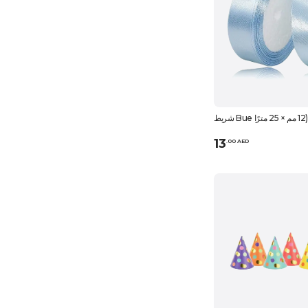
13
.
0
0
AED