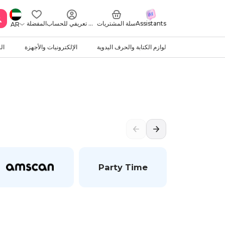
Assistants
سلة المشتريات
ملف تعريفي للحساب
المفضلة
AR
لوازم الكتابة والحرف اليدوية
الإلكترونيات والأجهزة
ال
Party Time
Party 