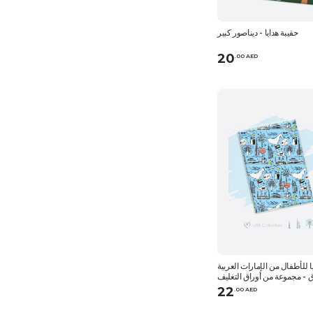
حقيبة هدايا - ديناصور كبير
20
.
0
0
AED
 للأطفال من الإمارات العربية
ق - مجموعة من أوراق التغليف
× 70 سم
22
.
0
0
AED