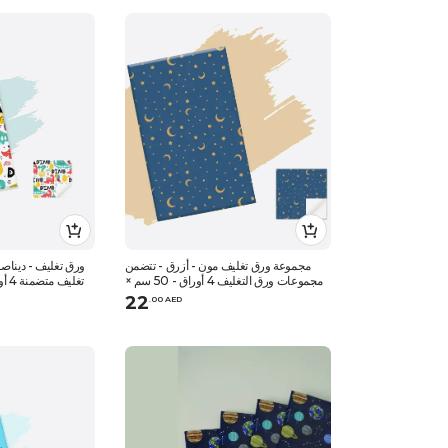
مجموعة ورق تغليف مون - أزرق - تتضمن
ورق تغليف - ديناص
مجموعات ورق التغليف 4 أوراق - 50 سم ×
تغليف متضمنة 4 أوراق - 50 سم × 70 سم
70 سم
22
.
0
0
AED