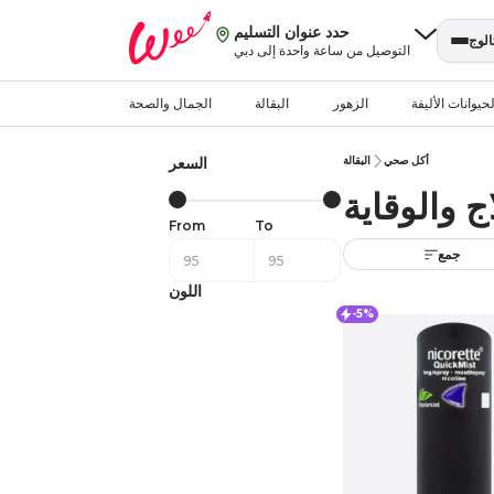
حدد عنوان التسليم
الوج
التوصيل من ساعة واحدة إلى دبي
حيوانات الأليفة
الزهور
البقالة
الجمال والصحة
أكل صحي
البقالة
السعر
اج والوقاية
From
To
جمع
اللون
-5%