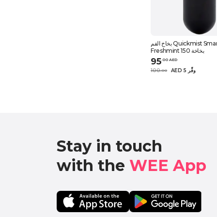
بخاخ الفم Quickmist Smarttrack
Freshmint 150 بخاخة
95
.
0
0
AED
AED 5 وفِّر
100
.
0
0
Stay in touch

with the 
WEE App 