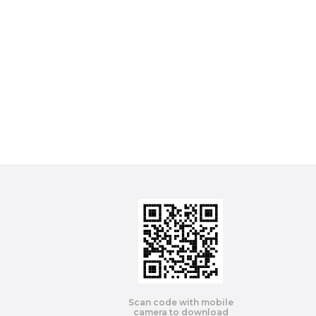
Scan code with mobile
camera to download