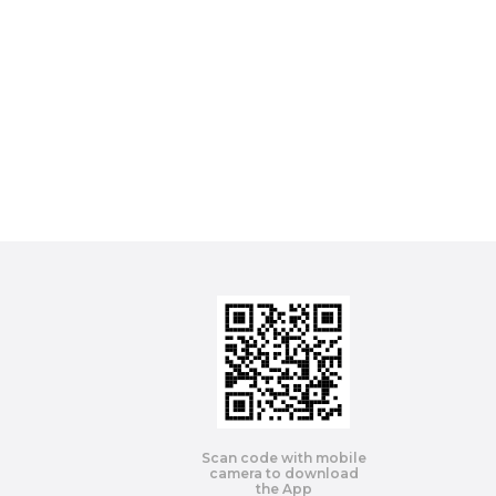
Scan code with mobile
camera to download
the App