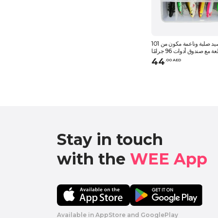
طقم طعوم صيد صلبة وناعمة مكون من 101
 مع صندوق أدوات 96 جرامًا
44
.
0
0
AED
Stay in touch

with the 
WEE App 
Available in AppStore and GooglePlay