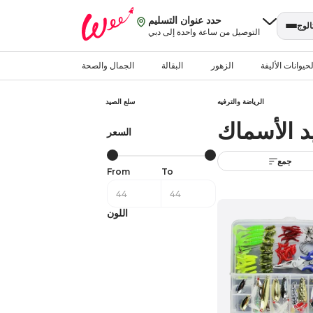
حدد عنوان التسليم
الوج
التوصيل من ساعة واحدة إلى دبي
حيوانات الأليفة
الزهور
البقالة
الجمال والصحة
الرياضة والترفيه
سلع الصيد
د الأسماك
السعر
جمع
From
To
اللون