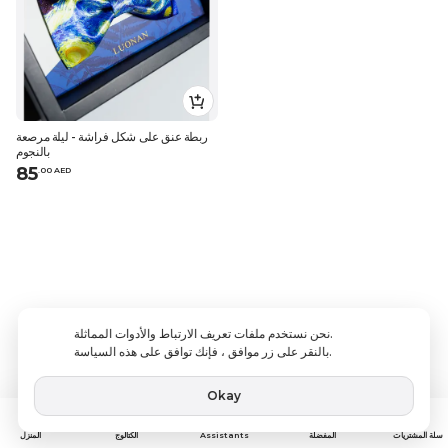
ربطة عنق على شكل فراشة - ليلة مرصعة
بالنجوم
85
.
0
0
AED
نحن نستخدم ملفات تعريف الارتباط والأدوات المماثلة.
بالنقر على زر موافق ، فإنك توافق على هذه السياسة.
Okay
Assistants
سلة المشتريات
المفضلة
الكتالوج
المنزل