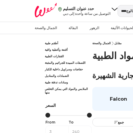
حدد عنوان التسليم
الوج
التوصيل من ساعة واحدة إلى دبي
حيوانات الأليفة
الزهور
البقالة
الجمال والصحة
مقابل
الجمال والصحة
أطقم طبية
أقنعة وأغطية واقية
واد الطبية
القفازات الطبية
اللصقات المبيدة للجراثيم والمثبتة
حفاضات وسراويل داخلية للكبار
جارية الشهيرة
الضمادات والمناديل
وسادات تدفئة طبية
الملابس والمواد التي يمكن التخلص
منها
Falcon
السعر
جمع
From
To