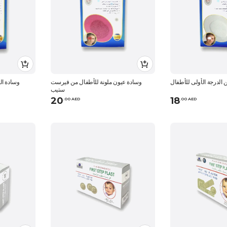
 الدرجة الأولى للأطفال
وسادة عيون ملونة للأطفال من فيرست
وسادة الع
ستيب
20
18
.
0
0
AED
.
0
0
AED