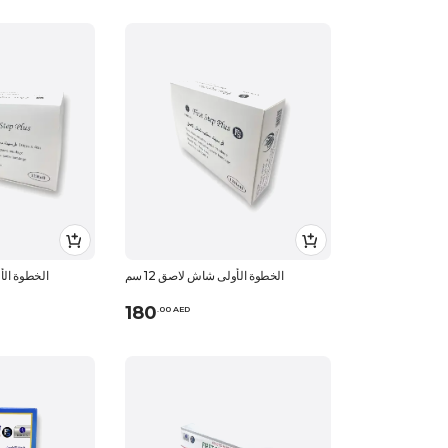
الخطوة الأولى شاش لاصق 12 سم
الخطوة الأو
180
.
0
0
AED