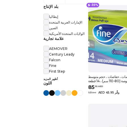
-35%
بلد الإنتاج
إيطاليا
الإمارات العربية المتحدة
الصين
الولايات المتحدة الأمريكية
علامة تجارية
AEMOVER
Century Leady
Falcon
Fine
First Step
اضات ، حفاضات ، حجم متوسط
أظهر المزيد
اللون
85
.
35
AED
AED 45.95 وفِّر
131
.
30