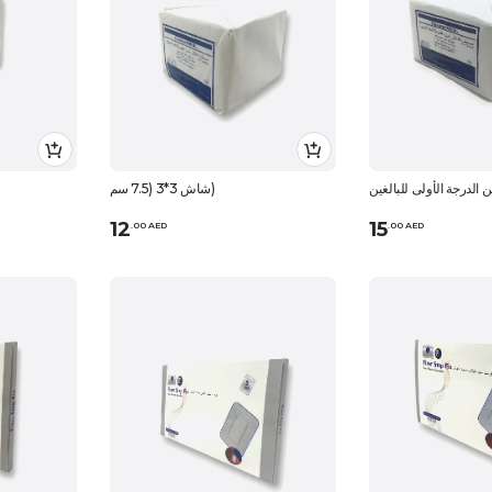
 الدرجة الأولى للبالغين
شاش 3*3 (7.5 سم)
12
15
.
0
0
AED
.
0
0
AED