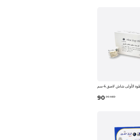
وة الأولى شاش لاصق 4 سم
90
.
0
0
AED