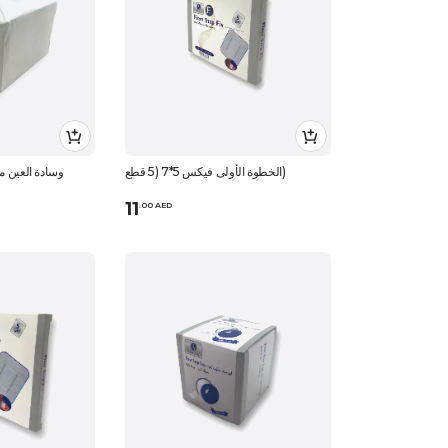
الخطوة الأولى فيكس 5*7 (5 قطع)
وسادة العين من
11
.
0
0
AED