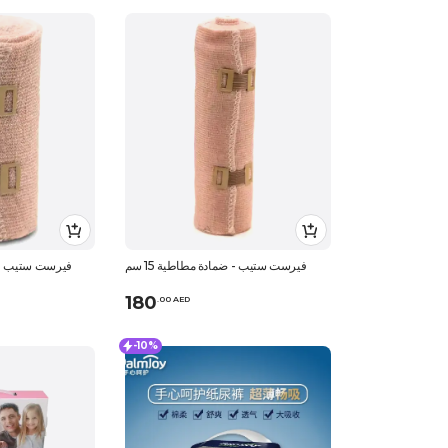
فيرست ستيب - ضمادة مطاطية 15 سم
فيرست ستيب - ضم
180
.
0
0
AED
-10%