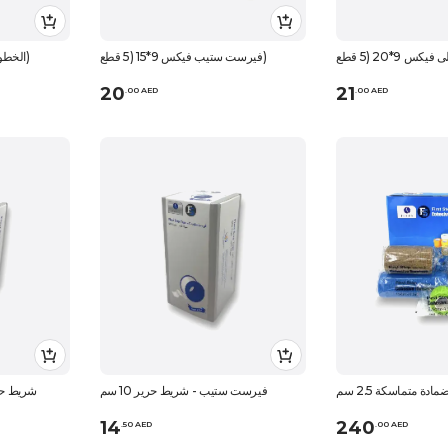
فيرست ستيب فيكس 9*15 (5 قطع)
الخطوة الأولى فيكس 9*10 (5 قطع)
20
21
.
0
0
AED
.
0
0
AED
دة متماسكة 2.5 سم
فيرست ستيب - شريط حرير 10 سم
شريط حرير
14
240
.
50
AED
.
0
0
AED