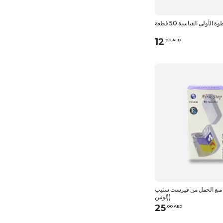
لأولى القياسية 50 قطعة
12
.
0
0
AED
منع الحمل من فيرست ستيب
(لونين)
25
.
0
0
AED