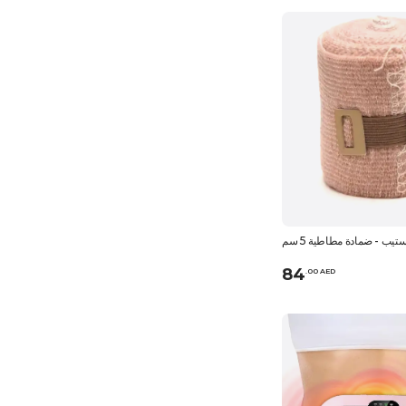
ب - ضمادة مطاطية 5 سم
84
.
0
0
AED