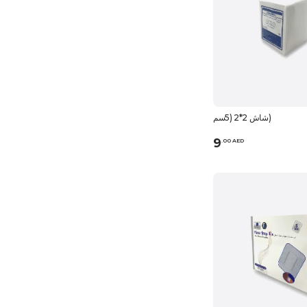
شاش 2*2 (5سم)
9
.
0
0
AED