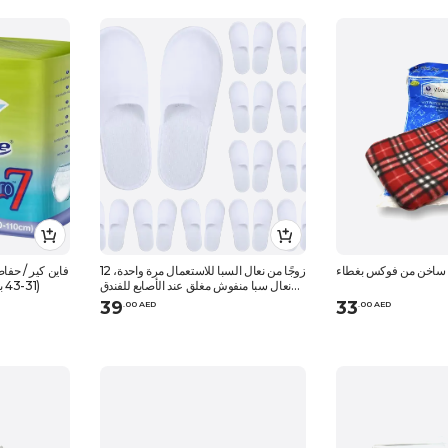
 ساخن من فوكس بغطاء
12 زوجًا من نعال السبا للاستعمال مرة واحدة،
فاين كير / حف
نعال سبا منفوش مغلق عند الأصابع للفندق
(31-43 بوصة (80-110 سم) ، 14 قطعة
والمنزل واستخدام الضيوف
39
33
.
0
0
AED
.
0
0
AED