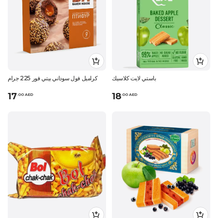
باستي لايت كلاسيك
كراميل فول سوداني بيتي فور 225 جرام
17
18
.
0
0
AED
.
0
0
AED