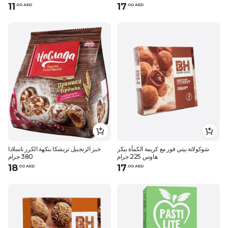
11
17
.
0
0
AED
.
0
0
AED
شوكولاتة بيتي فور مع كريمة الكمأة بيكر
خبز الزنجبيل تريشكا بنكهة الكرز ناسلادا
هاوس 225 جرام
380 جرام
18
17
.
0
0
AED
.
0
0
AED