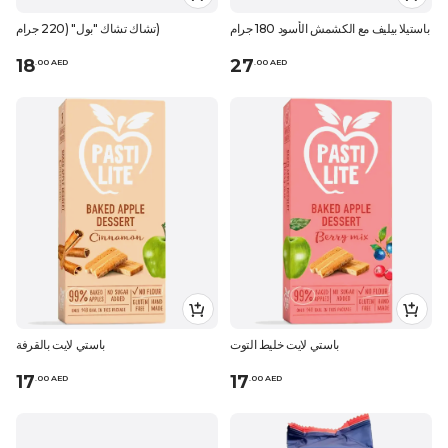
باستيلا بيليف مع الكشمش الأسود 180 جرام
تشاك تشاك "بول" (220 جرام)
18
27
.
0
0
AED
.
0
0
AED
باستي لايت خليط التوت
باستي لايت بالقرفة
17
17
.
0
0
AED
.
0
0
AED