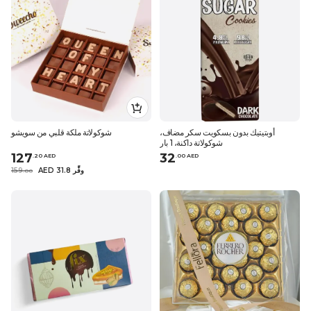
أوبتيتيك بدون بسكويت سكر مضاف،
شوكولاتة ملكة قلبي من سويشو
شوكولاتة داكنة، 1 بار
127
32
.
20
AED
.
0
0
AED
AED 31.8 وفِّر
159
.
0
0