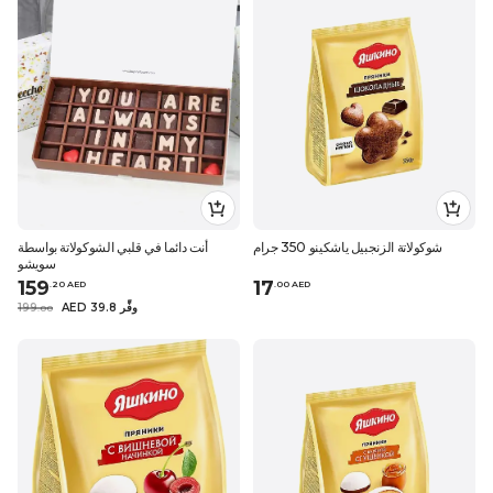
شوكولاتة الزنجبيل ياشكينو 350 جرام
أنت دائما في قلبي الشوكولاتة بواسطة
سويشو
159
17
.
20
AED
.
0
0
AED
AED 39.8 وفِّر
199
.
0
0