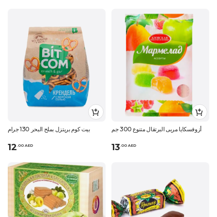
أزوفسكايا مربى البرتقال متنوع 300 جم
بيت كوم بريتزل بملح البحر 130 جرام
12
13
.
0
0
AED
.
0
0
AED