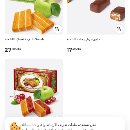
حلوى جريل رخات 250 غ
باستيلا بيليف كلاسيك 180 جم
27
17
.
0
0
AED
.
50
AED
نحن نستخدم ملفات تعريف الارتباط والأدوات المماثلة.
بالنقر على زر موافق ، فإنك توافق على هذه السياسة.