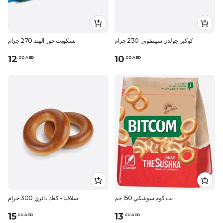
كوكيز جولدن سيمفوني 230 جرام
بسكويت جوز الهند 270 جرام
12
10
.
0
0
AED
.
0
0
AED
بت كوم سوشكي 150 جم
سلافيا - كعك دائري 300 جرام
15
13
.
0
0
AED
.
0
0
AED