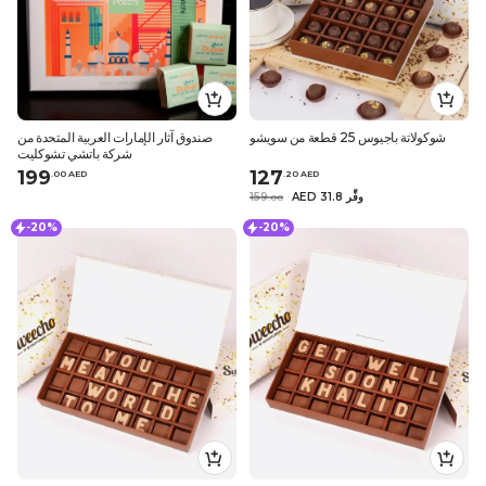
شوكولاتة باجيوس 25 قطعة من سويشو
صندوق آثار الإمارات العربية المتحدة من
شركة باتشي تشوكليت
199
127
.
0
0
AED
.
20
AED
AED 31.8 وفِّر
159
.
0
0
-20%
-20%