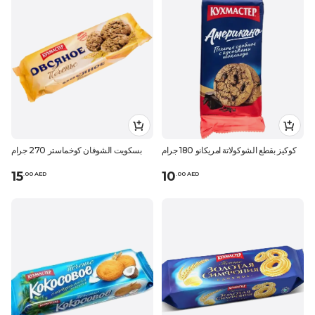
كوكيز بقطع الشوكولاتة امريكانو 180 جرام
بسكويت الشوفان كوخماستر 270 جرام
15
10
.
0
0
AED
.
0
0
AED