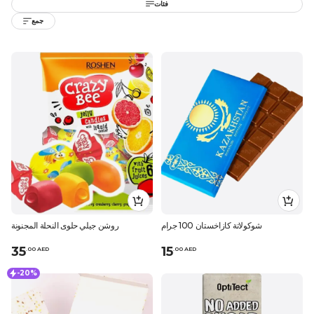
فئات
جمع
شوكولاتة كازاخستان 100 جرام
روشن جيلي حلوى النحلة المجنونة
35
15
.
0
0
AED
.
0
0
AED
-20%