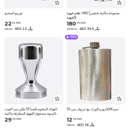
طقم قهوة V60 (مجموعة ماكينة تحضير
تورينو انتينسو
القهوة)
22
180
.
50
AED
.
40
AED
AED 39.6 وفِّر
220
AED 2.5 وفِّر
25
.
0
0
.
0
0
-75%
قارورة الورك مع حروف دبي 10X6 سم
الفولاذ المقاوم للصدأ 51 مللي متر العبث
اليدوية مسحوق القهوة المطرقة ماكينة
الاسبريسو مقهى أدوات باريستا ملحقات
29
12
.
0
0
AED
.
0
0
AED
الآلة
AED 36 وفِّر
48
.
0
0