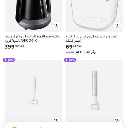
عصارة برابانتيا مع إبريق قياس 0.5 لتر -
ماكينة صنع القهوة التركية ارزوم اوكا مينيو،
أصفر فانيليا
اسود/كروم، OK004-K
399
69
.
0
0
AED
.
52
AED
AED 9.48 وفِّر
79
.
0
0
-12%
-12%