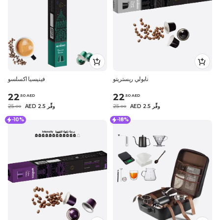
نابولي ريستريتو
فينيسيا اكسلسو
22
22
.
50
AED
.
50
AED
AED 2.5 وفِّر
25
AED 2.5 وفِّر
25
.
0
0
.
0
0
-10%
-18%