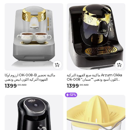
ماكينة صنع القهوة التركية Arzum Okka
ارزوم اوكا OK-008-B ماكينة تحضير
Ok-008 "اللون أسود وذهبي""ضمان
القهوة التركية اللون ابيض وذهبي
المصنع لمدة عام على الأقل"
1399
1399
.
0
0
AED
.
0
0
AED
-12%