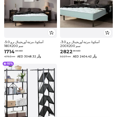
أسكونا، مرتبة أوريجينال برو 3.0،
أسكونا، مرتبة أوريجينال برو 5.0،
200X200 سم
180X200 سم
1714
2822
.
68
AED
.
58
AED
AED 2404.42 وفِّر
5227
AED 3048.32 وفِّر
4763
.
0
0
.
0
0
-10%