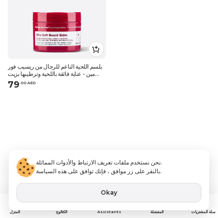
بلسم اللحية الناعم للرجال من ريسيب فور
مين - عناية فائقة باللحية وترطيبها بزيت
الشوفان وجوز الهند، مرطب للحية وبلسم
79
.
0
0
AED
تصفيف للرجال
نحن نستخدم ملفات تعريف الارتباط والأدوات المماثلة.
بالنقر على زر موافق ، فإنك توافق على هذه السياسة.
Okay
Assistants
سلة المشتريات
المفضلة
الكتالوج
المنزل