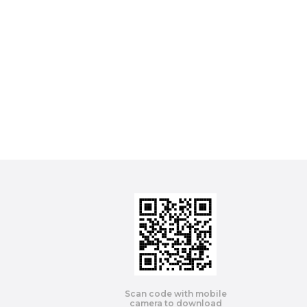
Scan code with mobile
camera to download