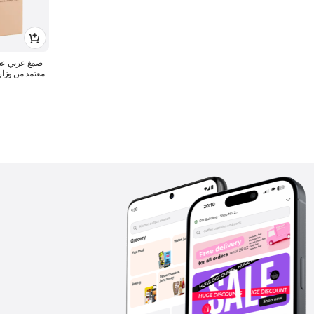
صمغ عربي عضو
معتمد من وزار
والتجميلي