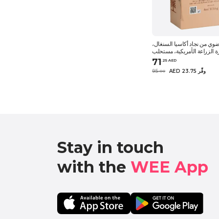
ي من نجاد أكاسيا السنغال،
ة الزراعة الأمريكية، مستحلب
طبيعي نقي 100% للاستخدامات الغذائية
71
.
25
AED
ة والعصائر والطهي - 113 جر
AED 23.75 وفِّر
95
.
0
0
Stay in touch

with the 
WEE App 