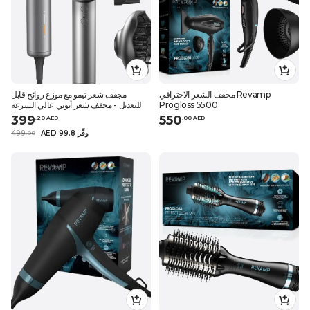
مجفف الشعر الاحترافي Revamp
مجفف شعر تيمو مع موزع روائح قابل
Progloss 5500
للتعديل - مجفف شعر أيوني عالي السرعة
399
550
.
20
AED
.
0
0
AED
AED 99.8 وفِّر
499
.
0
0