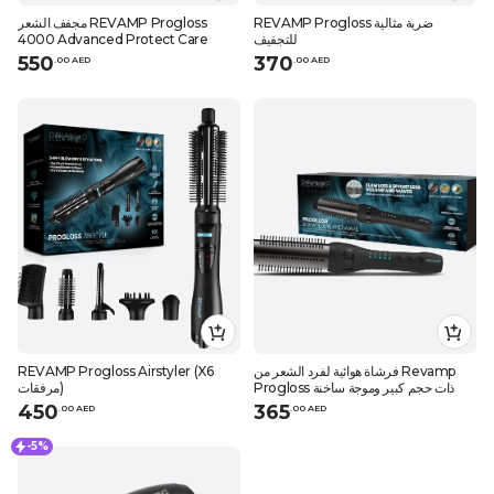
REVAMP Progloss ضربة مثالية
مجفف الشعر REVAMP Progloss
للتجفيف
4000 Advanced Protect Care
550
370
.
0
0
AED
.
0
0
AED
فرشاة هوائية لفرد الشعر من Revamp
REVAMP Progloss Airstyler (X6
Progloss ذات حجم كبير وموجة ساخنة
مرفقات)
450
365
.
0
0
AED
.
0
0
AED
-5%