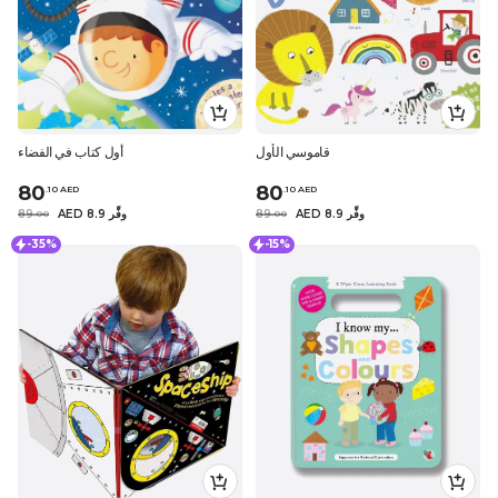
قاموسي الأول
أول كتاب في الفضاء
80
80
.
10
AED
.
10
AED
AED 8.9 وفِّر
89
AED 8.9 وفِّر
89
.
0
0
.
0
0
-35%
-15%