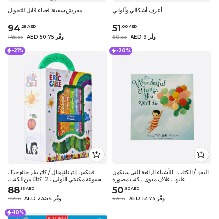
أعرف أشكالي وألواني
مفرش سفينة فضاء قابل للتحويل
94
51
.
25
AED
.
0
0
AED
AED 9 وفِّر
60
AED 50.75 وفِّر
145
.
0
0
.
0
0
-21%
-20%
البفن / الكتاب ، الأشياء الرائعة التي ستكون
فينكس إنترناشونال / كاتربيلر جائع جدًا ،
عليها ، غلاف مقوى ، كتب مصورة
مجموعة مكتبتي الأولى ، 12 كتابًا من الكتب.
اريك كارل
88
50
.
56
AED
.
90
AED
AED 12.73 وفِّر
63
AED 23.54 وفِّر
112
.
10
.
63
-10%